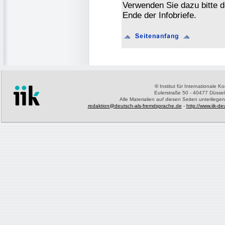
Verwenden Sie dazu bitte 
Ende der Infobriefe.
©
Institut für Internationale 
Eulerstraße 50 - 40477 Düssel
Alle Materialien auf diesen Seiten unterliege
redaktion@deutsch-als-fremdsprache.de
-
http://www.iik-d