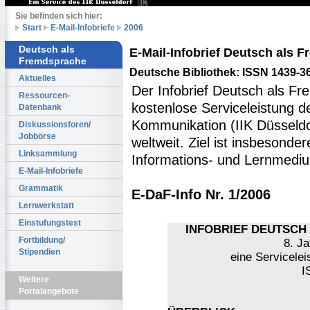
Sie befinden sich hier:
Start
E-Mail-Infobriefe
2006
Deutsch als
E-Mail-Infobrief Deutsch als
Fremdsprache
Deutsche Bibliothek: ISSN 1439-3
Aktuelles
Der Infobrief Deutsch als Fr
Ressourcen-
kostenlose Serviceleistung des
Datenbank
Kommunikation (IIK Düsseldo
Diskussionsforen/
Jobbörse
weltweit. Ziel ist insbesonde
Linksammlung
Informations- und Lernmediu
E-Mail-Infobriefe
Grammatik
E-DaF-Info Nr. 1/2006
Lernwerkstatt
Einstufungstest
INFOBRIEF DEUTSCH 
Fortbildung/
8. Ja
Stipendien
eine Servicelei
I
Weitere
Portalangebote