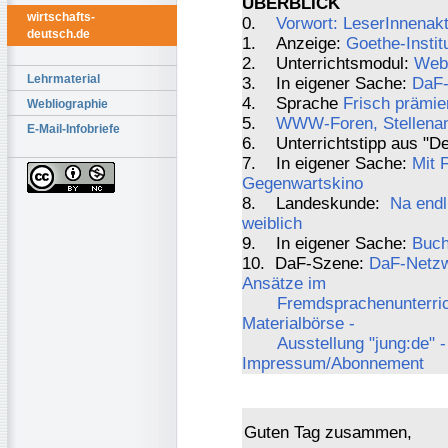
ÜBERBLICK
wirtschafts-
0.
Vorwort: LeserInnenak
deutsch.de
1. Anzeige:
Goethe-Institu
2. Unterrichtsmodul:
Webr
Lehrmaterial
3. In eigener Sache:
DaF-
4. Sprache
Frisch prämie
Webliographie
5.
WWW-Foren, Stellenang
E-Mail-Infobriefe
6. Unterrichtstipp aus "De
7. In eigener Sache:
Mit 
Gegenwartskino
8. Landeskunde:
Na endl
weiblich
9. In eigener Sache:
Buch
10. DaF-Szene:
DaF-Netzw
Ansätze im
Fremdsprachenunterricht
Materialbörse -
Ausstellung "jung:de" -
Impressum/Abonnement
Guten Tag zusammen,