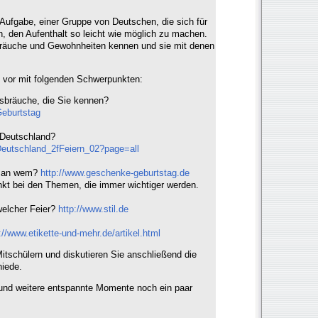
e Aufgabe, einer Gruppe von Deutschen, die sich für
en, den Aufenthalt so leicht wie möglich zu machen.
räuche und Gewohnheiten kennen und sie mit denen
ag vor mit folgenden Schwerpunkten:
gsbräuche, die Sie kennen?
/Geburtstag
 Deutschland?
/Deutschland_2fFeiern_02?page=all
man wem?
http://www.geschenke-geburtstag.de
kt bei den Themen, die immer wichtiger werden.
elcher Feier?
http://www.stil.de
://www.etikette-und-mehr.de/artikel.html
Mitschülern und diskutieren Sie anschließend die
iede.
 und weitere entspannte Momente noch ein paar