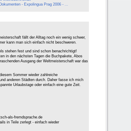
okumenten - Expolingua Prag 2006 - ...
isterschaft fällt der Alltag noch ein wenig schwer,
er kann man sich einfach nicht beschweren.
s stehen fest und sind schon benachrichtigt!
ten in den nächsten Tagen die Buchpakete, Abos
rraschenden Ausgang der Weltmeisterschaft war das
n diesem Sommer wieder zahlreiche
f und anderen Städten durch. Daher fasse ich mich
annte Urlaubstage oder einfach eine gute Zeit.
utsch-als-fremdsprache.de
ls in Teile zerlegt - einfach wieder