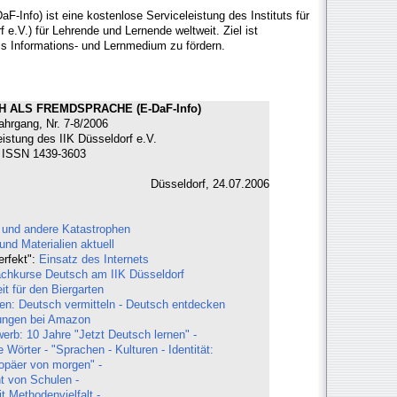
F-Info) ist eine kostenlose Serviceleistung des Instituts für
 e.V.) für Lehrende und Lernende weltweit. Ziel ist
ls Informations- und Lernmedium zu fördern.
 ALS FREMDSPRACHE (E-DaF-Info)
ahrgang, Nr. 7-8/2006
eistung des IIK Düsseldorf e.V.
ISSN 1439-3603
Düsseldorf, 24.07.2006
 und andere Katastrophen
d Materialien aktuell
erfekt":
Einsatz des Internets
hkurse Deutsch am IIK Düsseldorf
t für den Biergarten
en: Deutsch vermitteln - Deutsch entdecken
ungen bei Amazon
rb: 10 Jahre "Jetzt Deutsch lernen" -
örter - "Sprachen - Kulturen - Identität:
ropäer von morgen" -
t von Schulen -
t Methodenvielfalt -