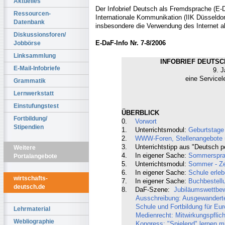
Aktuelles
Der Infobrief Deutsch als Fremdsprache (E-Da
Ressourcen-
Internationale Kommunikation (IIK Düsseldorf
Datenbank
insbesondere die Verwendung des Internet a
Diskussionsforen/
E-DaF-Info Nr. 7-8/2006
Jobbörse
Linksammlung
INFOBRIEF DEUTSCH
E-Mail-Infobriefe
9. J
eine Servicel
Grammatik
Lernwerkstatt
Einstufungstest
ÜBERBLICK
Fortbildung/
0.
Vorwort
Stipendien
1. Unterrichtsmodul:
Geburtstage
2.
WWW-Foren, Stellenangebote un
3. Unterrichtstipp aus "Deutsch p
Weitere
4. In eigener Sache:
Sommersprac
Portalangebote
5. Unterrichtsmodul:
Sommer - Zei
6. In eigener Sache:
Schule erleb
wirtschafts-
7. In eigener Sache:
Buchbestell
deutsch.de
8. DaF-Szene:
Jubiläumswettbewe
Ausschreibung: Ausgewanderte W
Schule und Fortbildung für Eu
Lehrmaterial
Medienrecht: Mitwirkungspflich
Webliographie
Kongress: "Spielend" lernen mi