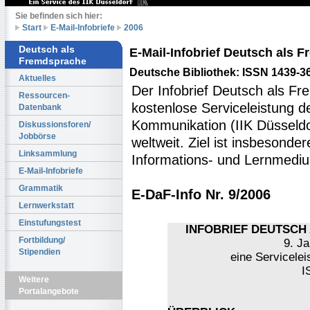
Sie befinden sich hier:
Start
E-Mail-Infobriefe
2006
Deutsch als
E-Mail-Infobrief Deutsch als
Fremdsprache
Deutsche Bibliothek: ISSN 1439-3
Aktuelles
Der Infobrief Deutsch als Fr
Ressourcen-
kostenlose Serviceleistung des
Datenbank
Kommunikation (IIK Düsseldo
Diskussionsforen/
Jobbörse
weltweit. Ziel ist insbesonde
Linksammlung
Informations- und Lernmediu
E-Mail-Infobriefe
Grammatik
E-DaF-Info Nr. 9/2006
Lernwerkstatt
Einstufungstest
INFOBRIEF DEUTSCH 
Fortbildung/
9. Ja
Stipendien
eine Servicelei
I
Weitere
Portalangebote