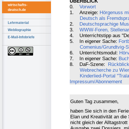
ÜBERBLICK
wirtschafts-
0.
Vorwort
deutsch.de
1. Anzeige:
Hörgenuss mi
Deutsch als Fremdspr
Lehrmaterial
2.
Deutschsprachige Musi
3.
WWW-Foren, Stellenang
Webliographie
4. Unterrichtstipp aus "De
E-Mail-Infobriefe
5. In eigener Sache:
Fort
Comenius/Grundtvig-S
6. Unterrichtsmodul:
Hörv
7. In eigener Sache:
Buch
8. DaF-Szene:
Rückblick
Webrecherche zu Wien 
Kinderlied-Portal "Tral
Impressum/Abonnement
Guten Tag zusammen,
haben Sie sich in den Ferie
Elan und Kreativität an di
nicht gleich der Alltagstrott
Ausgabe zwei Dossiers, mit