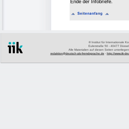
Ende der Infobriefe.
©
Institut für Internationale 
Eulerstraße 50 - 40477 Düssel
Alle Materialien auf diesen Seiten unterliege
redaktion@deutsch-als-fremdsprache.de
-
http://www.iik-d