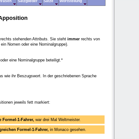
hrasen
Satzglieder
Sätze
Wortstellung
Apposition
 rechts stehenden Attributs. Sie steht
immer
rechts von
 ein Nomen oder eine Nominalgruppe).
oder eine Nominalgruppe beteiligt.*
us wie ihr Beszugswort. In der geschriebenen Sprache
tionen jeweils fett markiert:
he Formel-1-Fahrer,
war drei Mal Weltmeister.
lgreichen Formel-1-Fahrer,
in Monaco gesehen.