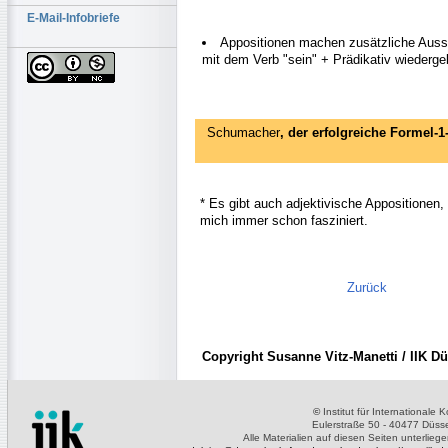
E-Mail-Infobriefe
Appositionen machen zusätzliche Aussa
mit dem Verb "sein" + Prädikativ wiederge
Schumacher
, der erfolgreiche Formel-1
* Es gibt auch adjektivische Appositionen
mich immer schon fasziniert.
Zurück
Copyright Susanne Vitz-Manetti / IIK Dü
©
Institut für Internationale
Eulerstraße 50 - 40477 Düsse
Alle Materialien auf diesen Seiten unterlieg