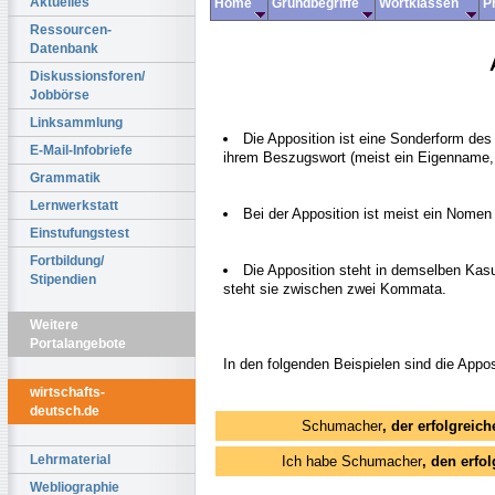
Aktuelles
Home
Grundbegriffe
Wortklassen
P
Ressourcen-
Datenbank
Diskussionsforen/
Jobbörse
Linksammlung
Die Apposition ist eine Sonderform des
E-Mail-Infobriefe
ihrem Beszugswort (meist ein Eigenname,
Grammatik
Lernwerkstatt
Bei der Apposition ist meist ein Nomen 
Einstufungstest
Fortbildung/
Die Apposition steht in demselben Kas
Stipendien
steht sie zwischen zwei Kommata.
Weitere
Portalangebote
In den folgenden Beispielen sind die Apposi
wirtschafts-
deutsch.de
Schumacher
, der erfolgreic
Lehrmaterial
Ich habe Schumacher
, den erfo
Webliographie