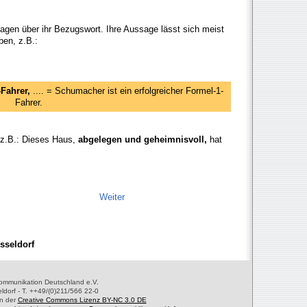
gen über ihr Bezugswort. Ihre Aussage lässt sich meist
ben, z.B.:
-Fahrer,
.... = Schumacher ist ein erfolgreicher Formel-1-
Fahrer.
, z.B.: Dieses Haus,
abgelegen und geheimnisvoll,
hat
Weiter
sseldorf
 Kommunikation Deutschland e.V.
ldorf - T. ++49/(0)211/566 22-0
en der
Creative Commons Lizenz BY-NC 3.0 DE