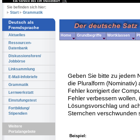
Sie befinden sich hier:
Start
Grammatik
Deutsch als
Fremdsprache
Aktuelles
Home
Grundbegriffe
Wortklassen
P
Ressourcen-
Datenbank
Diskussionsforen/
Jobbörse
Linksammlung
Geben Sie bitte zu jedem 
E-Mail-Infobriefe
die Pluralform (Nominativ) 
Grammatik
Fehler korrigiert der Comp
Lernwerkstatt
Fehler verbessern wollen, 
Einstufungstest
Lösungsvorschlag und acht
Fortbildung/
Sternchen verschwunden s
Stipendien
Weitere
Portalangebote
Beispiel: