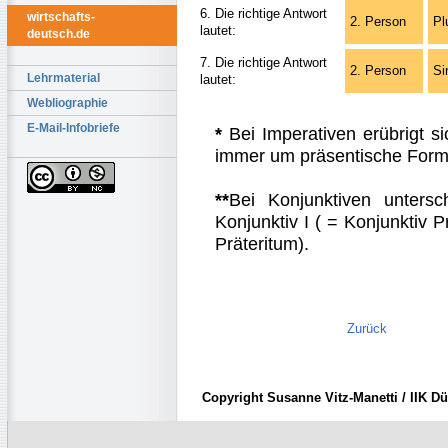
6. Die richtige Antwort
wirtschafts-
2. Person
Pl
lautet:
deutsch.de
7. Die richtige Antwort
2. Person
Si
Lehrmaterial
lautet:
Webliographie
E-Mail-Infobriefe
*
Bei Imperativen erübrigt s
immer um präsentische Form
**
Bei Konjunktiven unters
Konjunktiv I ( = Konjunktiv P
Präteritum).
Zurück
Copyright Susanne Vitz-Manetti / IIK Dü