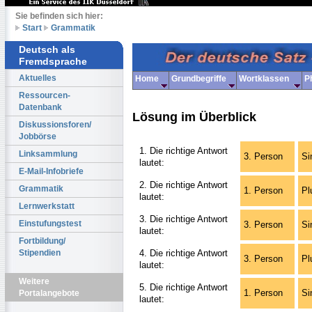
Sie befinden sich hier:
Start
Grammatik
Deutsch als
Fremdsprache
Aktuelles
Home
Grundbegriffe
Wortklassen
P
Ressourcen-
Datenbank
Lösung im Überblick
Diskussionsforen/
Jobbörse
1. Die richtige Antwort
Linksammlung
3. Person
Si
lautet:
E-Mail-Infobriefe
2. Die richtige Antwort
Grammatik
1. Person
Pl
lautet:
Lernwerkstatt
3. Die richtige Antwort
Einstufungstest
3. Person
Si
lautet:
Fortbildung/
4. Die richtige Antwort
Stipendien
3. Person
Pl
lautet:
Weitere
5. Die richtige Antwort
1. Person
Si
Portalangebote
lautet: