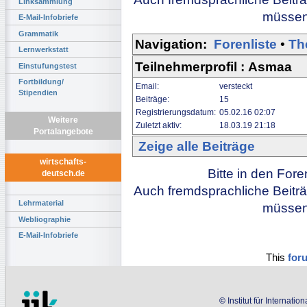
Linksammlung
müssen 
E-Mail-Infobriefe
Grammatik
Navigation:
Forenliste
•
Th
Lernwerkstatt
Teilnehmerprofil : Asmaa
Einstufungstest
Fortbildung/
Email:
versteckt
Stipendien
Beiträge:
15
Registrierungsdatum:
05.02.16 02:07
Weitere
Zuletzt aktiv:
18.03.19 21:18
Portalangebote
Zeige alle Beiträge
wirtschafts-
Bitte in den For
deutsch.de
Auch fremdsprachliche Beiträ
Lehrmaterial
müssen 
Webliographie
E-Mail-Infobriefe
This
for
©
Institut für Internati