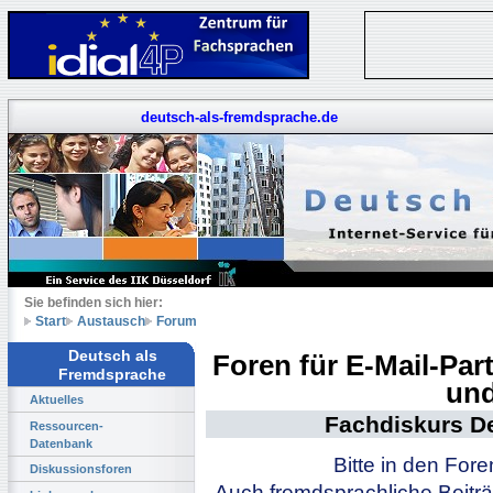
deutsch-als-fremdsprache.de
Sie befinden sich hier:
Start
Austausch
Forum
Deutsch als
Foren für E-Mail-Pa
Fremdsprache
und
Aktuelles
Fachdiskurs D
Ressourcen-
Datenbank
Bitte in den For
Diskussionsforen
Auch fremdsprachliche Beiträ