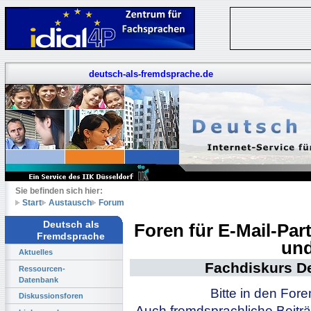
deutsch-als-fremdsprache.de
Sie befinden sich hier:
Start
Austausch
Forum
Deutsch als
Foren für E-Mail-Pa
Fremdsprache
und
Aktuelles
Fachdiskurs D
Ressourcen-
Datenbank
Bitte in den For
Diskussionsforen
Auch fremdsprachliche Beiträ