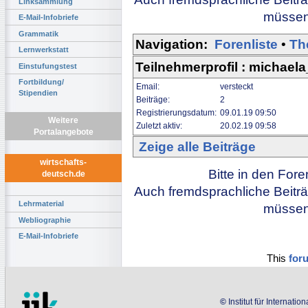
Linksammlung
müssen 
E-Mail-Infobriefe
Grammatik
Navigation:
Forenliste
•
Th
Lernwerkstatt
Teilnehmerprofil : michaela
Einstufungstest
Fortbildung/
Email:
versteckt
Stipendien
Beiträge:
2
Registrierungsdatum:
09.01.19 09:50
Weitere
Zuletzt aktiv:
20.02.19 09:58
Portalangebote
Zeige alle Beiträge
wirtschafts-
Bitte in den For
deutsch.de
Auch fremdsprachliche Beiträ
Lehrmaterial
müssen 
Webliographie
E-Mail-Infobriefe
This
for
©
Institut für Internati