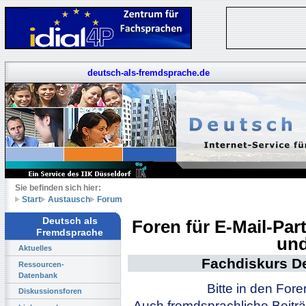
deutsch-als-fremdsprache.de
Sie befinden sich hier:
Start
Austausch
Forum
Deutsch als
Foren für E-Mail-Pa
Fremdsprache
und
Aktuelles
Fachdiskurs D
Ressourcen-
Datenbank
Bitte in den For
Diskussionsforen
Auch fremdsprachliche Beiträ