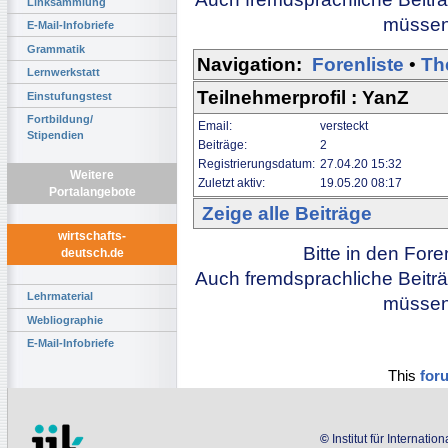
Linksammlung
müssen 
E-Mail-Infobriefe
Grammatik
Navigation:
Forenliste
•
Th
Lernwerkstatt
Teilnehmerprofil : YanZ
Einstufungstest
Fortbildung/
Email:
versteckt
Stipendien
Beiträge:
2
Registrierungsdatum:
27.04.20 15:32
Weitere
Zuletzt aktiv:
19.05.20 08:17
Portalangebote
Zeige alle Beiträge
wirtschafts-
Bitte in den For
deutsch.de
Auch fremdsprachliche Beiträ
Lehrmaterial
müssen 
Webliographie
E-Mail-Infobriefe
This
for
©
Institut für Internati