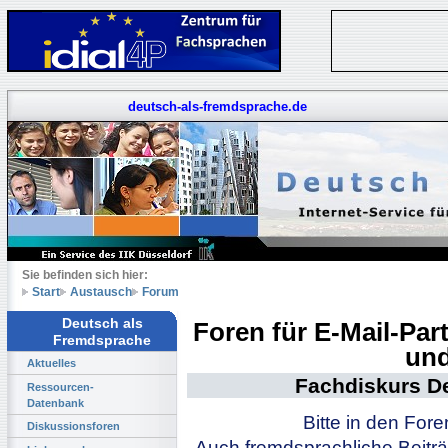
deutsch-als-fremdsprache.de
Sie befinden sich hier:
Start
Austausch
Forum
Deutsch als
Foren für E-Mail-Pa
Fremdsprache
und
Aktuelles
Fachdiskurs D
Ressourcen-
Datenbank
Bitte in den For
Diskussionsforen
Auch fremdsprachliche Beiträ