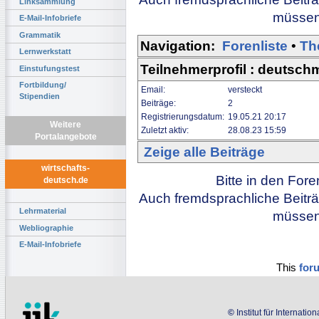
Linksammlung
müssen 
E-Mail-Infobriefe
Grammatik
Navigation:
Forenliste
•
Th
Lernwerkstatt
Teilnehmerprofil : deutsch
Einstufungstest
Fortbildung/
Email:
versteckt
Stipendien
Beiträge:
2
Registrierungsdatum:
19.05.21 20:17
Weitere
Zuletzt aktiv:
28.08.23 15:59
Portalangebote
Zeige alle Beiträge
wirtschafts-
Bitte in den For
deutsch.de
Auch fremdsprachliche Beiträ
Lehrmaterial
müssen 
Webliographie
E-Mail-Infobriefe
This
for
©
Institut für Internati