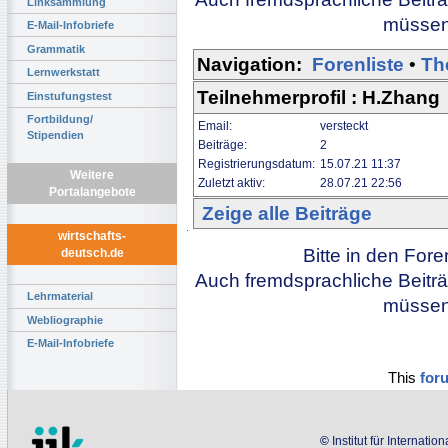
Linksammlung
müssen 
E-Mail-Infobriefe
Grammatik
Navigation:
Forenliste
•
Th
Lernwerkstatt
Teilnehmerprofil : H.Zhang
Einstufungstest
Fortbildung/
Email:
versteckt
Stipendien
Beiträge:
2
Registrierungsdatum:
15.07.21 11:37
Weitere
Zuletzt aktiv:
28.07.21 22:56
Portalangebote
Zeige alle Beiträge
wirtschafts-
Bitte in den For
deutsch.de
Auch fremdsprachliche Beiträ
Lehrmaterial
müssen 
Webliographie
E-Mail-Infobriefe
This
for
©
Institut für Internati