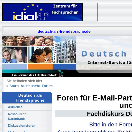
deutsch-als-fremdsprache.de
Sie befinden sich hier:
Start
Austausch
Forum
Deutsch als
Foren für E-Mail-Pa
Fremdsprache
und
Aktuelles
Fachdiskurs D
Ressourcen-
Datenbank
Bitte in den For
Diskussionsforen
Auch fremdsprachliche Beiträ