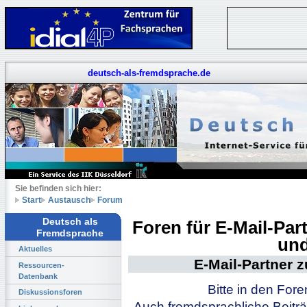
deutsch-als-fremdsprache.de
Sie befinden sich hier:
Start
Austausch
Forum
Deutsch als
Foren für E-Mail-Pa
Fremdsprache
und
Aktuelles
E-Mail-Partner 
Ressourcen-
Datenbank
Bitte in den For
Diskussionsforen
Auch fremdsprachliche Beiträ