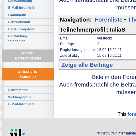
Linksammlung
müssen 
E-Mail-Infobriefe
Grammatik
Navigation:
Forenliste
•
Th
Lernwerkstatt
Teilnehmerprofil : IuliaS
Einstufungstest
Fortbildung/
Email:
versteckt
Stipendien
Beiträge:
2
Registrierungsdatum:
15.09.16 21:11
Weitere
Zuletzt aktiv:
15.09.16 21:11
Portalangebote
Zeige alle Beiträge
wirtschafts-
Bitte in den For
deutsch.de
Auch fremdsprachliche Beiträ
Lehrmaterial
müssen 
Webliographie
E-Mail-Infobriefe
This
for
©
Institut für Internati