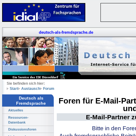
deutsch-als-fremdsprache.de
Sie befinden sich hier:
Start
Austausch
Forum
Deutsch als
Foren für E-Mail-Pa
Fremdsprache
und
Aktuelles
E-Mail-Partner 
Ressourcen-
Datenbank
Bitte in den For
Diskussionsforen
Auch fremdsprachliche Beiträ