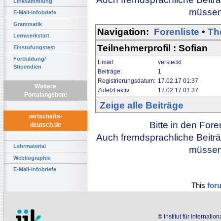
Linksammlung
müssen 
E-Mail-Infobriefe
Grammatik
Navigation:
Forenliste
•
Th
Lernwerkstatt
Teilnehmerprofil : Sofian
Einstufungstest
Fortbildung/
Email:
versteckt
Stipendien
Beiträge:
1
Registrierungsdatum:
17.02.17 01:37
Weitere
Zuletzt aktiv:
17.02.17 01:37
Portalangebote
Zeige alle Beiträge
wirtschafts-
Bitte in den For
deutsch.de
Auch fremdsprachliche Beiträ
Lehrmaterial
müssen 
Webliographie
E-Mail-Infobriefe
This
for
©
Institut für Internati