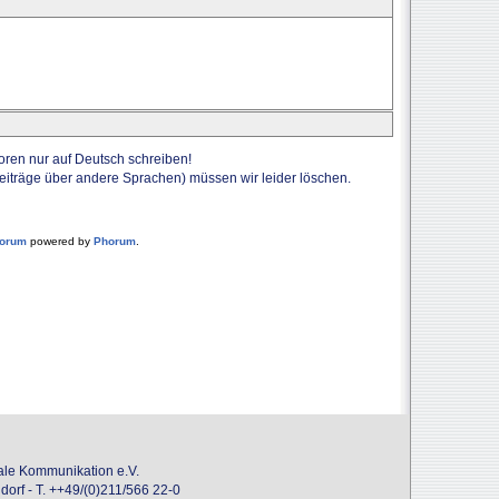
Foren nur auf Deutsch schreiben!
Beiträge über andere Sprachen) müssen wir leider löschen.
forum
powered by
Phorum
.
onale Kommunikation e.V.
dorf - T. ++49/(0)211/566 22-0