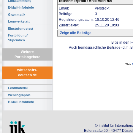
Linksammlung
Teilnehmerprofil : AndersonRus
E-Mail-Infobriefe
Email:
versteckt
Beiträge:
3
Grammatik
Registrierungsdatum:
18.10.20 12:46
Lernwerkstatt
Zuletzt aktiv:
25.11.20 10:03
Einstufungstest
Zeige alle Beiträge
Fortbildung/
Stipendien
Bitte in den 
Auch fremdsprachliche Beiträge (d. h. 
Weitere
Portalangebote
This
wirtschafts-
deutsch.de
Lehrmaterial
Webliographie
E-Mail-Infobriefe
©
Institut für Internati
Eulerstraße 50 - 40477 Düssel