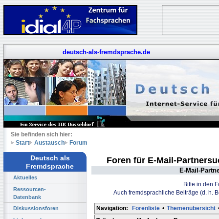
deutsch-als-fremdsprache.de
Sie befinden sich hier:
Start
Austausch
Forum
Deutsch als
Foren für E-Mail-Partners
Fremdsprache
E-Mail-Partn
Aktuelles
Bitte in den 
Ressourcen-
Auch fremdsprachliche Beiträge (d. h. 
Datenbank
Navigation:
Forenliste
•
Themenübersicht
Diskussionsforen