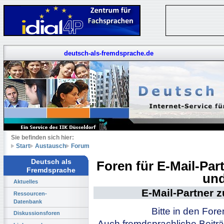
deutsch-als-fremdsprache.de
Sie befinden sich hier:
Start
Austausch
Forum
Deutsch als
Foren für E-Mail-Pa
Fremdsprache
und
Aktuelles
E-Mail-Partner 
Ressourcen-
Datenbank
Bitte in den For
Diskussionsforen
Auch fremdsprachliche Beiträ