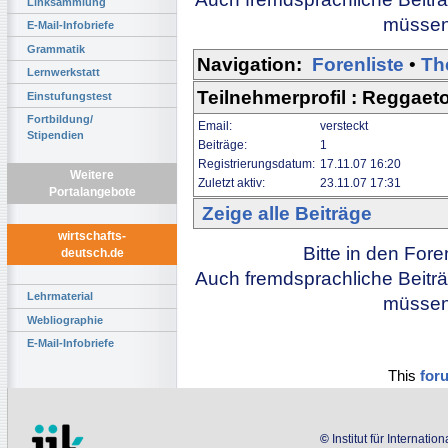
Linksammlung
müssen 
E-Mail-Infobriefe
Grammatik
Navigation:
Forenliste
•
Th
Lernwerkstatt
Teilnehmerprofil : Reggae
Einstufungstest
Fortbildung/
Email:
versteckt
Stipendien
Beiträge:
1
Registrierungsdatum:
17.11.07 16:20
Weitere
Zuletzt aktiv:
23.11.07 17:31
Portalangebote
Zeige alle Beiträge
wirtschafts-
Bitte in den For
deutsch.de
Auch fremdsprachliche Beiträ
Lehrmaterial
müssen 
Webliographie
E-Mail-Infobriefe
This
for
©
Institut für Internati