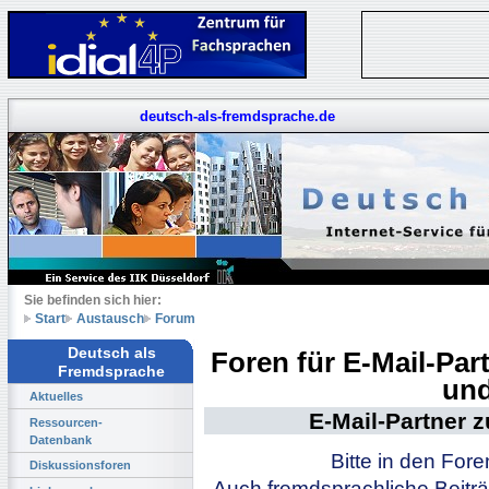
deutsch-als-fremdsprache.de
Sie befinden sich hier:
Start
Austausch
Forum
Deutsch als
Foren für E-Mail-Pa
Fremdsprache
und
Aktuelles
E-Mail-Partner 
Ressourcen-
Datenbank
Bitte in den For
Diskussionsforen
Auch fremdsprachliche Beiträ