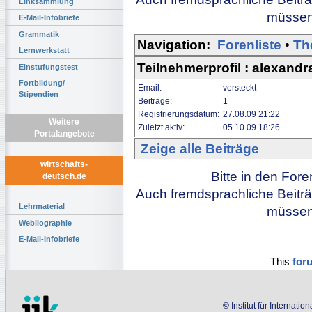
Linksammlung
müssen 
E-Mail-Infobriefe
Grammatik
Navigation:
Forenliste
•
Th
Lernwerkstatt
Teilnehmerprofil : alexandr
Einstufungstest
Fortbildung/
Email:
versteckt
Stipendien
Beiträge:
1
Registrierungsdatum:
27.08.09 21:22
Weitere
Zuletzt aktiv:
05.10.09 18:26
Portalangebote
Zeige alle Beiträge
wirtschafts-
Bitte in den For
deutsch.de
Auch fremdsprachliche Beiträ
Lehrmaterial
müssen 
Webliographie
E-Mail-Infobriefe
This
for
©
Institut für Internati