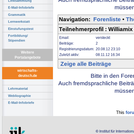
Linksammlung
müssen 
E-Mail-Infobriefe
Grammatik
Navigation:
Forenliste
•
Th
Lernwerkstatt
Teilnehmerprofil : Williamix
Einstufungstest
Fortbildung/
Email:
versteckt
Stipendien
Beiträge:
2
Registrierungsdatum:
20.08.12 23:10
Weitere
Zuletzt aktiv:
08.11.12 16:34
Portalangebote
Zeige alle Beiträge
wirtschafts-
Bitte in den For
deutsch.de
Auch fremdsprachliche Beiträ
Lehrmaterial
müssen 
Webliographie
E-Mail-Infobriefe
This
for
©
Institut für Internati