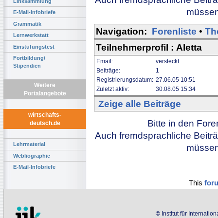
Linksammlung
müssen 
E-Mail-Infobriefe
Grammatik
Navigation:
Forenliste
•
Th
Lernwerkstatt
Teilnehmerprofil : Aletta
Einstufungstest
Fortbildung/
Email:
versteckt
Stipendien
Beiträge:
1
Registrierungsdatum:
27.06.05 10:51
Weitere
Zuletzt aktiv:
30.08.05 15:34
Portalangebote
Zeige alle Beiträge
wirtschafts-
Bitte in den For
deutsch.de
Auch fremdsprachliche Beiträ
Lehrmaterial
müssen 
Webliographie
E-Mail-Infobriefe
This
for
©
Institut für Internati