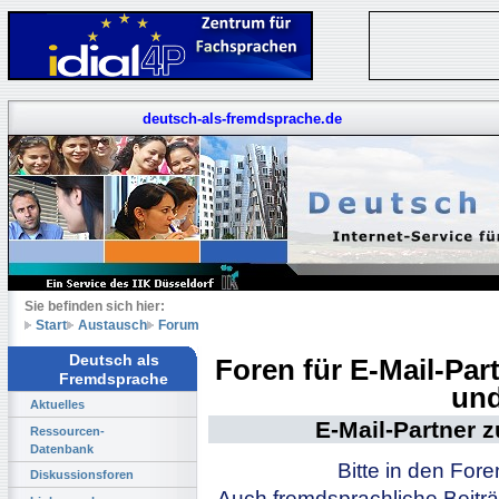
deutsch-als-fremdsprache.de
Sie befinden sich hier:
Start
Austausch
Forum
Deutsch als
Foren für E-Mail-Pa
Fremdsprache
und
Aktuelles
E-Mail-Partner 
Ressourcen-
Datenbank
Bitte in den For
Diskussionsforen
Auch fremdsprachliche Beiträ