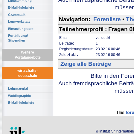
Linksammlung
müssen 
E-Mail-Infobriefe
Grammatik
Navigation:
Forenliste
•
Th
Lernwerkstatt
Teilnehmerprofil : Fragen 
Einstufungstest
Fortbildung/
Email:
versteckt
Stipendien
Beiträge:
1
Registrierungsdatum:
23.02.16 00:46
Weitere
Zuletzt aktiv:
23.02.16 00:46
Portalangebote
Zeige alle Beiträge
wirtschafts-
Bitte in den For
deutsch.de
Auch fremdsprachliche Beiträ
Lehrmaterial
müssen 
Webliographie
E-Mail-Infobriefe
This
for
©
Institut für Internati