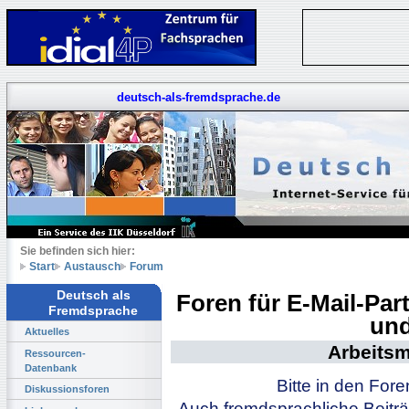
deutsch-als-fremdsprache.de
Sie befinden sich hier:
Start
Austausch
Forum
Deutsch als
Foren für E-Mail-Pa
Fremdsprache
und
Aktuelles
Arbeitsm
Ressourcen-
Datenbank
Bitte in den For
Diskussionsforen
Auch fremdsprachliche Beiträ