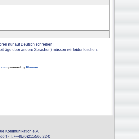
Foren nur auf Deutsch schreiben!
Beiträge über andere Sprachen) müssen wir leider löschen.
forum
powered by
Phorum
.
onale Kommunikation e.V.
dorf - T. ++49/(0)211/566 22-0