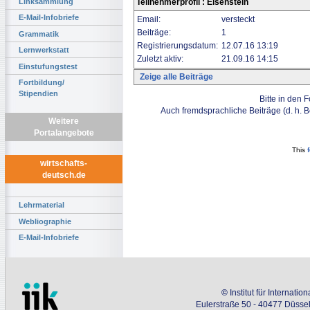
Linksammlung
Teilnehmerprofil : Eisenstein
E-Mail-Infobriefe
Email:
versteckt
Beiträge:
1
Grammatik
Registrierungsdatum:
12.07.16 13:19
Lernwerkstatt
Zuletzt aktiv:
21.09.16 14:15
Einstufungstest
Zeige alle Beiträge
Fortbildung/
Stipendien
Bitte in den 
Auch fremdsprachliche Beiträge (d. h. 
Weitere
Portalangebote
This
wirtschafts-
deutsch.de
Lehrmaterial
Webliographie
E-Mail-Infobriefe
©
Institut für Internati
Eulerstraße 50 - 40477 Düssel