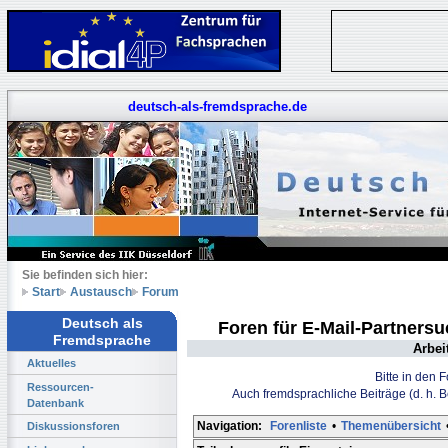
deutsch-als-fremdsprache.de
Sie befinden sich hier:
Start
Austausch
Forum
Deutsch als
Foren für E-Mail-Partners
Fremdsprache
Arbei
Aktuelles
Bitte in den 
Ressourcen-
Auch fremdsprachliche Beiträge (d. h. 
Datenbank
Navigation:
Forenliste
•
Themenübersicht
Diskussionsforen