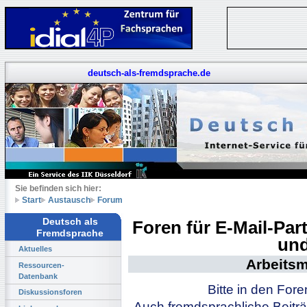
deutsch-als-fremdsprache.de
Sie befinden sich hier:
Start
Austausch
Forum
Deutsch als
Foren für E-Mail-Pa
Fremdsprache
und
Aktuelles
Arbeitsm
Ressourcen-
Datenbank
Bitte in den For
Diskussionsforen
Auch fremdsprachliche Beiträ