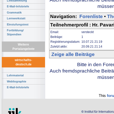
Linksammlung
müssen 
E-Mail-Infobriefe
Grammatik
Navigation:
Forenliste
•
Th
Lernwerkstatt
Teilnehmerprofil : Hr. Pavar
Einstufungstest
Fortbildung/
Email:
versteckt
Stipendien
Beiträge:
1
Registrierungsdatum:
10.07.21 21:19
Weitere
Zuletzt aktiv:
20.09.21 21:14
Portalangebote
Zeige alle Beiträge
wirtschafts-
Bitte in den For
deutsch.de
Auch fremdsprachliche Beiträ
Lehrmaterial
müssen 
Webliographie
E-Mail-Infobriefe
This
for
©
Institut für Internati