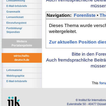
Linksammlung
müssen 
E-Mail-Infobriefe
Grammatik
Navigation:
Forenliste
•
Th
Lernwerkstatt
Einstufungstest
Dieses Thema wurde versch
Fortbildung/
weitergeleitet.
Stipendien
Zur aktuellen Position di
Weitere
Portalangebote
Bitte in den For
wirtschafts-
Auch fremdsprachliche Beiträ
deutsch.de
müssen 
Lehrmaterial
Webliographie
E-Mail-Infobriefe
This
for
©
Institut für Internati
Eulerstraße 50 - 40477 Düssel