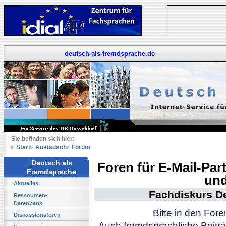
deutsch-als-fremdsprache.de
Sie befinden sich hier:
Start
Austausch
Forum
Deutsch als
Foren für E-Mail-Pa
Fremdsprache
und
Aktuelles
Fachdiskurs D
Ressourcen-
Datenbank
Bitte in den For
Diskussionsforen
Auch fremdsprachliche Beiträ