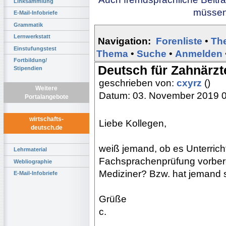
Linksammlung
müssen 
E-Mail-Infobriefe
Grammatik
Lernwerkstatt
Navigation:
Forenliste
•
Th
Einstufungstest
Thema
•
Suche
•
Anmelden
Fortbildung/
Deutsch für Zahnärzt
Stipendien
geschrieben von:
cxyrz
()
Weitere
Datum: 03. November 2019 
Portalangebote
wirtschafts-
Liebe Kollegen,
deutsch.de
weiß jemand, ob es Unterricht
Lehrmaterial
Fachsprachenprüfung vorbereit
Webliographie
Mediziner? Bzw. hat jemand s
E-Mail-Infobriefe
Grüße
c.