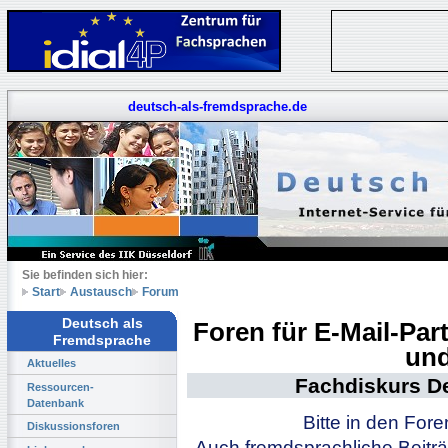
deutsch-als-fremdsprache.de
Sie befinden sich hier:
Start
Austausch
Forum
Deutsch als
Foren für E-Mail-Pa
Fremdsprache
und
Aktuelles
Fachdiskurs D
Ressourcen-
Datenbank
Bitte in den For
Diskussionsforen
Auch fremdsprachliche Beiträ