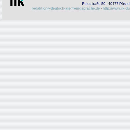
Eulerstraße 50 - 40477 Düssel
redaktion@deutsch-als-fremdsprache.de
-
http://www.iik-d