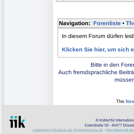
Navigation:
Forenliste
•
Th
In diesem Forum dürfen leide
Klicken Sie hier, um sich
Bitte in den For
Auch fremdsprachliche Beiträ
müssen 
This
for
©
Institut für Internati
Eulerstraße 50 - 40477 Düssel
redaktion@deutsch-als-fremdsprache.de
-
http://www.iik-d