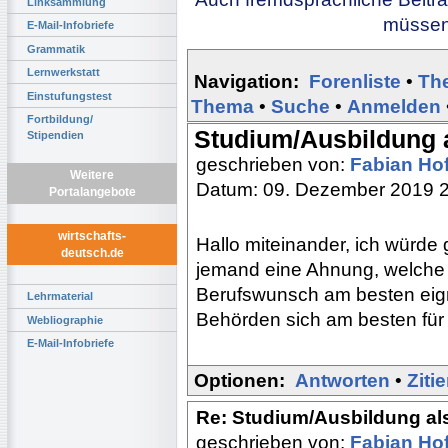
Linksammlung
müssen 
E-Mail-Infobriefe
Grammatik
Lernwerkstatt
Navigation:
Forenliste
•
Th
Einstufungstest
Thema
•
Suche
•
Anmelden
Fortbildung/
Studium/Ausbildung 
Stipendien
geschrieben von:
Fabian Ho
Weitere
Datum: 09. Dezember 2019 
Portalangebote
wirtschafts-
Hallo miteinander, ich würde 
deutsch.de
jemand eine Ahnung, welche 
Berufswunsch am besten eig
Lehrmaterial
Behörden sich am besten für
Webliographie
E-Mail-Infobriefe
Optionen:
Antworten
•
Ziti
Re: Studium/Ausbildung al
geschrieben von:
Fabian Ho