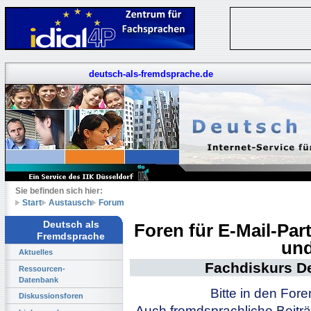
deutsch-als-fremdsprache.de
Sie befinden sich hier:
Start
Austausch
Forum
Deutsch als
Foren für E-Mail-Pa
Fremdsprache
und
Aktuelles
Fachdiskurs D
Ressourcen-
Datenbank
Bitte in den For
Diskussionsforen
Auch fremdsprachliche Beiträ