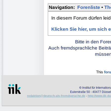
Navigation:
Forenliste
•
Th
In diesem Forum dürfen leide
Klicken Sie hier, um sich
Bitte in den For
Auch fremdsprachliche Beiträ
müssen 
This
for
©
Institut für Internati
Eulerstraße 50 - 40477 Düssel
redaktion@deutsch-als-fremdsprache.de
-
http://www.iik-d