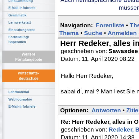
Linksammlung
müssen 
E-Mail-Infobriefe
Grammatik
Lernwerkstatt
Navigation:
Forenliste
•
Th
Einstufungstest
Thema
•
Suche
•
Anmelden
Fortbildung/
Herr Redeker, alles 
Stipendien
geschrieben von:
Sawasdee
Weitere
Datum: 11. April 2020 08:22
Portalangebote
wirtschafts-
Hallo Herr Redeker,
deutsch.de
sabai di, mai ? Man liest Sie 
Lehrmaterial
Webliographie
E-Mail-Infobriefe
Optionen:
Antworten
•
Ziti
Re: Herr Redeker, alles in
geschrieben von:
Redeker, 
Datum: 11. April 2020 14:38