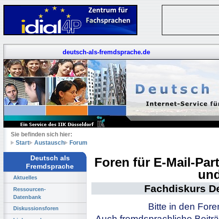
deutsch-als-fremdsprache.de
Sie befinden sich hier:
Start
Austausch
Forum
Deutsch als
Foren für E-Mail-Pa
Fremdsprache
und
Aktuelles
Fachdiskurs D
Ressourcen-
Datenbank
Bitte in den For
Diskussionsforen
Auch fremdsprachliche Beiträ