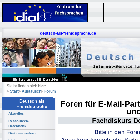
deutsch-als-fremdsprache.de
Sie befinden sich hier:
Start
Austausch
Forum
Deutsch als
Foren für E-Mail-Pa
Fremdsprache
und
Aktuelles
Fachdiskurs D
Ressourcen-
Datenbank
Bitte in den For
Diskussionsforen
Auch fremdsprachliche Beiträ