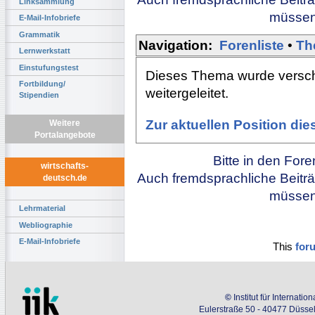
Linksammlung
müssen 
E-Mail-Infobriefe
Grammatik
Navigation:
Forenliste
•
Th
Lernwerkstatt
Einstufungstest
Dieses Thema wurde versch
Fortbildung/
weitergeleitet.
Stipendien
Zur aktuellen Position di
Weitere
Portalangebote
Bitte in den For
wirtschafts-
Auch fremdsprachliche Beiträ
deutsch.de
müssen 
Lehrmaterial
Webliographie
E-Mail-Infobriefe
This
for
©
Institut für Internati
Eulerstraße 50 - 40477 Düssel