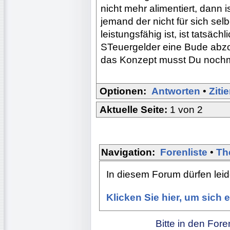
nicht mehr alimentiert, dann
jemand der nicht für sich se
leistungsfähig ist, ist tatsäc
STeuergelder eine Bude abzoc
das Konzept musst Du noch
Optionen:
Antworten
•
Ziti
Aktuelle Seite:
1 von 2
Navigation:
Forenliste
•
Th
In diesem Forum dürfen leide
Klicken Sie hier, um sich
Bitte in den For