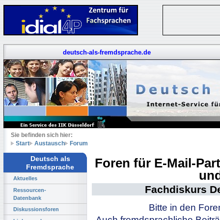
deutsch-als-fremdsprache.de
Sie befinden sich hier:
Start
Austausch
Forum
Deutsch als
Foren für E-Mail-Pa
Fremdsprache
und
Aktuelles
Fachdiskurs D
Ressourcen-
Datenbank
Bitte in den For
Diskussionsforen
Auch fremdsprachliche Beiträ