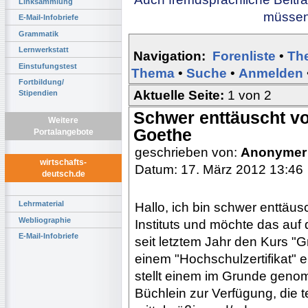
Linksammlung
müssen 
E-Mail-Infobriefe
Grammatik
Lernwerkstatt
Navigation:
Forenliste
•
Th
Einstufungstest
Thema
•
Suche
•
Anmelden
Fortbildung/
Aktuelle Seite:
1 von 2
Stipendien
Schwer enttäuscht v
Weitere
Goethe
Portalangebote
geschrieben von:
Anonymer
wirtschafts-
Datum: 17. März 2012 13:46
deutsch.de
Lehrmaterial
Hallo, ich bin schwer enttäu
Webliographie
Instituts und möchte das au
E-Mail-Infobriefe
seit letztem Jahr den Kurs "G
einem "Hochschulzertifikat" 
stellt einem im Grunde geno
Büchlein zur Verfügung, die te