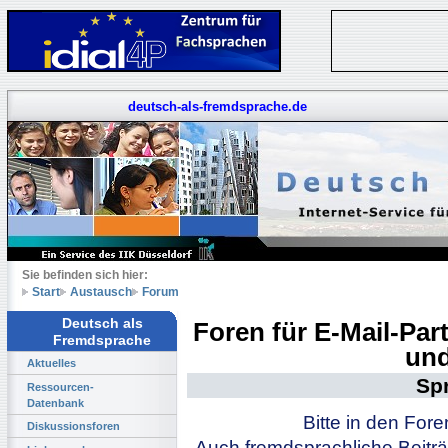
deutsch-als-fremdsprache.de
Sie befinden sich hier:
Start
Austausch
Forum
Deutsch als
Foren für E-Mail-Pa
Fremdsprache
und
Aktuelles
Sp
Ressourcen-
Datenbank
Bitte in den For
Diskussionsforen
Auch fremdsprachliche Beiträ