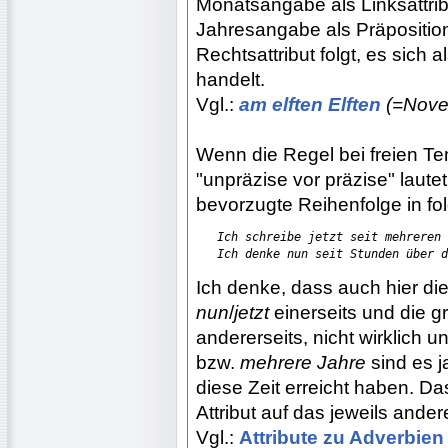
Monatsangabe als Linksattri
Jahresangabe als Präpositiona
Rechtsattribut folgt, es sich
handelt.
Vgl.:
am elften Elften
(=Nove
Wenn die Regel bei freien 
"unpräzise vor präzise" lautet
bevorzugte Reihenfolge in f
Ich schreibe jetzt seit mehreren 
   Ich denke nun seit Stunden über d
Ich denke, dass auch hier di
nun
/
jetzt
einerseits und die 
andererseits, nicht wirklich
bzw.
mehrere Jahre
sind es j
diese Zeit erreicht haben. D
Attribut auf das jeweils ander
Vgl.:
Attribute zu Adverbien