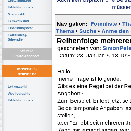
Linksammlung
müssen 
E-Mail-Infobriefe
Grammatik
Lernwerkstatt
Navigation:
Forenliste
•
Th
Einstufungstest
Thema
•
Suche
•
Anmelden
Fortbildung/
Reihenfolge mehrere
Stipendien
geschrieben von:
SimonPet
Weitere
Datum: 23. Januar 2018 10:
Portalangebote
wirtschafts-
Hallo,
deutsch.de
meine Frage ist folgende:
Gibt es eine Regel bei der R
Lehrmaterial
Angaben?
Webliographie
Zum Beispiel: Er lebt jetzt s
E-Mail-Infobriefe
Beide temporale Angaben lass
stellen,
aber "Er lebt seit mehreren Ja
Kann mir jemand sagen, waru