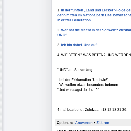
1.
In der fünften „Land und Lecker“-Folge geht
denn mitten im Nationalpark Eifel bewirtscha
in dritter Generation.
2.
Wer hat die Macht in der Schweiz? Weshal
UNO?
3.
Ich bin dabei. Und du?
4. WIE BETEN? WAS BETEN? UND WERDE
"UND" am Satzanfang:
- bei der Exklamation "Und wie!"
- Wir wollen etwas besonders betonen.
"Und was sagst du dazu?"
4-mal bearbeitet. Zuletzt am 13.12.18 21:36.
Optionen:
Antworten
•
Zitieren