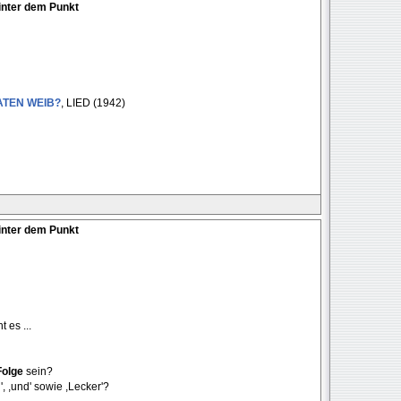
inter dem Punkt
TEN WEIB?
, LIED (1942)
inter dem Punkt
 es ...
Folge
sein?
, ,und' sowie ,Lecker'?