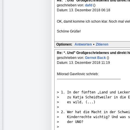
Re: “. Und” Großgeschriebenes und direkt h
geschrieben von:
dafd
()
Datum: 13. Dezember 2018 06:18
OK, damit komme ich schon klar. Noch mal vie
Schöne Grüße!
Optionen:
Antworten
•
Zitieren
Re: “. Und” Großgeschriebenes und direkt h
geschrieben von:
Gernot Back
()
Datum: 13. Dezember 2018 11:19
Milorad Gavrilovic schrieb:
-------------------------------------------------------
> 1. In der fünften „Land und Lecker
>    zu Katja Scheidtweiler in die E
>    es wild, (...)

> 

> 2. Wer hat die Macht in der Schwei
>    Kinderrechte wichtig? Und was s
>    der UNO?

> 
