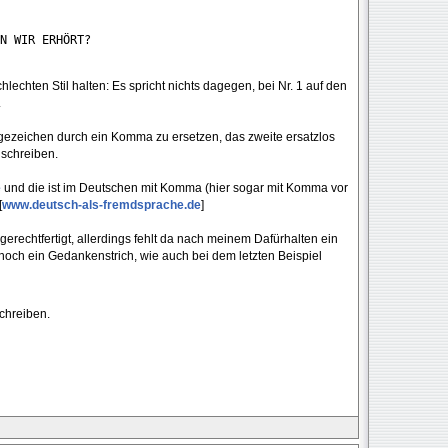
N WIR ERHÖRT?
lechten Stil halten: Es spricht nichts dagegen, bei Nr. 1 auf den
.
ragezeichen durch ein Komma zu ersetzen, das zweite ersatzlos
uschreiben.
e
und die ist im Deutschen mit Komma (hier sogar mit Komma vor
[
www.deutsch-als-fremdsprache.de
]
gerechtfertigt, allerdings fehlt da nach meinem Dafürhalten ein
noch ein Gedankenstrich, wie auch bei dem letzten Beispiel
chreiben.