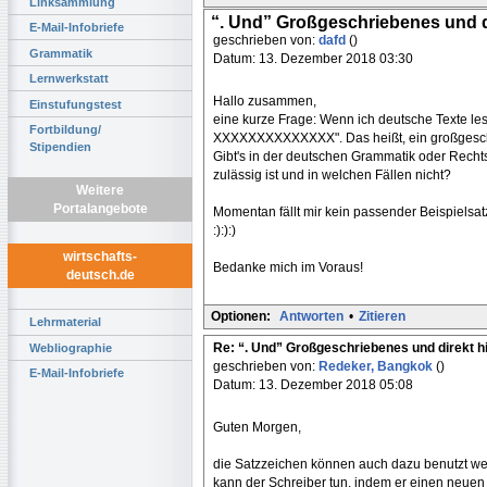
Linksammlung
“. Und” Großgeschriebenes und d
E-Mail-Infobriefe
geschrieben von:
dafd
()
Grammatik
Datum: 13. Dezember 2018 03:30
Lernwerkstatt
Hallo zusammen,
Einstufungstest
eine kurze Frage: Wenn ich deutsche Texte 
Fortbildung/
XXXXXXXXXXXXXX". Das heißt, ein großgesc
Stipendien
Gibt's in der deutschen Grammatik oder Rechts
zulässig ist und in welchen Fällen nicht?
Weitere
Portalangebote
Momentan fällt mir kein passender Beispielsat
:):):)
wirtschafts-
Bedanke mich im Voraus!
deutsch.de
Optionen:
Antworten
•
Zitieren
Lehrmaterial
Re: “. Und” Großgeschriebenes und direkt h
Webliographie
geschrieben von:
Redeker, Bangkok
()
E-Mail-Infobriefe
Datum: 13. Dezember 2018 05:08
Guten Morgen,
die Satzzeichen können auch dazu benutzt w
kann der Schreiber tun, indem er einen neuen