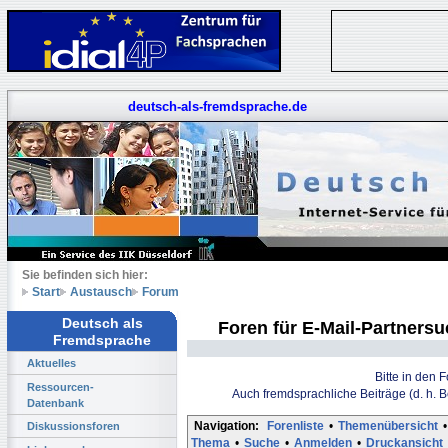
deutsch-als-fremdsprache.de
Sie befinden sich hier:
Start
Austausch
Forum
Deutsch als
Foren für E-Mail-Partners
Fremdsprache
Aktuelles
Bitte in den 
Ressourcen-
Auch fremdsprachliche Beiträge (d. h. 
Datenbank
Navigation:
Forenliste
•
Themenübersicht
•
Diskussionsforen
Thema
•
Suche
•
Anmelden
•
Druckansicht