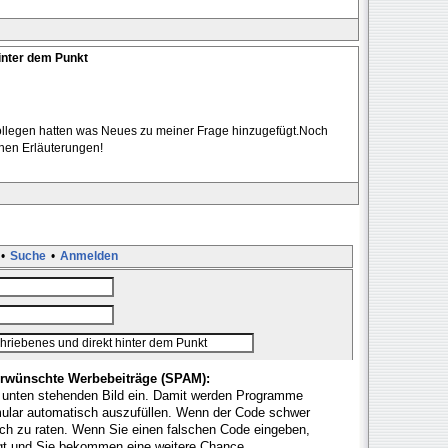
inter dem Punkt
Kollegen hatten was Neues zu meiner Frage hinzugefügt.Noch
chen Erläuterungen!
•
Suche
•
Anmelden
rwünschte Werbebeiträge (SPAM):
 unten stehenden Bild ein. Damit werden Programme
mular automatisch auszufüllen. Wenn der Code schwer
fach zu raten. Wenn Sie einen falschen Code eingeben,
ugt und Sie bekommen eine weitere Chance.