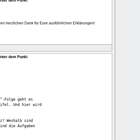
inter dem Punkt
len herzlichen Dank für Eure ausführlichen Erklärungen!
inter dem Punkt
“-Folge geht es 

ifel. Und hier wird 

z? Weshalb sind

ind die Aufgaben 
