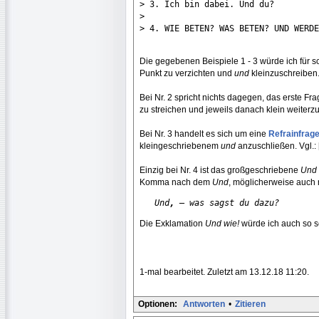
> 3. Ich bin dabei. Und du?

> 

> 4. WIE BETEN? WAS BETEN? UND WERDE
Die gegebenen Beispiele 1 - 3 würde ich für sch
Punkt zu verzichten und
und
kleinzuschreiben
Bei Nr. 2 spricht nichts dagegen, das erste F
zu streichen und jeweils danach klein weiterz
Bei Nr. 3 handelt es sich um eine
Refrainfrag
kleingeschriebenem
und
anzuschließen. Vgl.: 
Einzig bei Nr. 4 ist das großgeschriebene
Und
Komma nach dem
Und
, möglicherweise auch 
Und
, –
 was sagst du dazu?
Die Exklamation
Und wie!
würde ich auch so s
1-mal bearbeitet. Zuletzt am 13.12.18 11:20.
Optionen:
Antworten
•
Zitieren