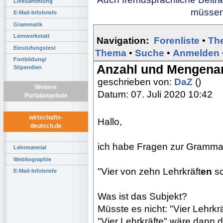
Linksammlung
müssen 
E-Mail-Infobriefe
Grammatik
Lernwerkstatt
Navigation:
Forenliste
•
Th
Einstufungstest
Thema
•
Suche
•
Anmelden
Fortbildung/
Anzahl und Mengena
Stipendien
geschrieben von:
DaZ
()
Weitere
Datum: 07. Juli 2020 10:42
Portalangebote
wirtschafts-
Hallo,
deutsch.de
ich habe Fragen zur Grammat
Lehrmaterial
Webliographie
"Vier von zehn Lehrkräft
en
sc
E-Mail-Infobriefe
Was ist das Subjekt?
Müsste es nicht: "Vier Lehrkrä
"Vier Lehrkräfte" wäre dann 