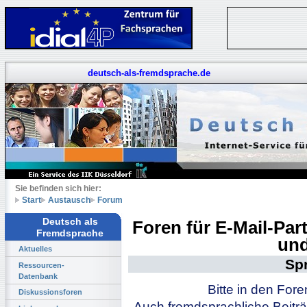
deutsch-als-fremdsprache.de
Sie befinden sich hier:
Start
Austausch
Forum
Deutsch als
Foren für E-Mail-Pa
Fremdsprache
und
Aktuelles
Sp
Ressourcen-
Datenbank
Bitte in den For
Diskussionsforen
Auch fremdsprachliche Beiträ