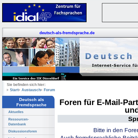
deutsch-als-fremdsprache.de
Sie befinden sich hier:
Start
Austausch
Forum
Deutsch als
Foren für E-Mail-Pa
Fremdsprache
und
Aktuelles
Sp
Ressourcen-
Datenbank
Bitte in den For
Diskussionsforen
Auch fremdsprachliche Beiträ