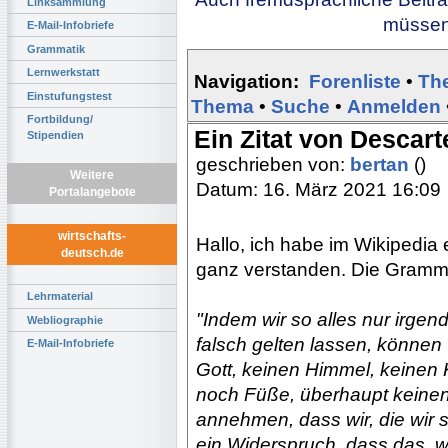
Linksammlung
müssen 
E-Mail-Infobriefe
Grammatik
Lernwerkstatt
Navigation:
Forenliste
•
Th
Einstufungstest
Thema
•
Suche
•
Anmelden
Fortbildung/
Ein Zitat von Descar
Stipendien
geschrieben von:
bertan
()
Weitere
Datum: 16. März 2021 16:09
Portalangebote
wirtschafts-
Hallo, ich habe im Wikipedia 
deutsch.de
ganz verstanden. Die Grammat
Lehrmaterial
"Indem wir so alles nur irgen
Webliographie
falsch gelten lassen, können
E-Mail-Infobriefe
Gott, keinen Himmel, keinen 
noch Füße, überhaupt keinen
annehmen, dass wir, die wir s
ein Widerspruch, dass das, w