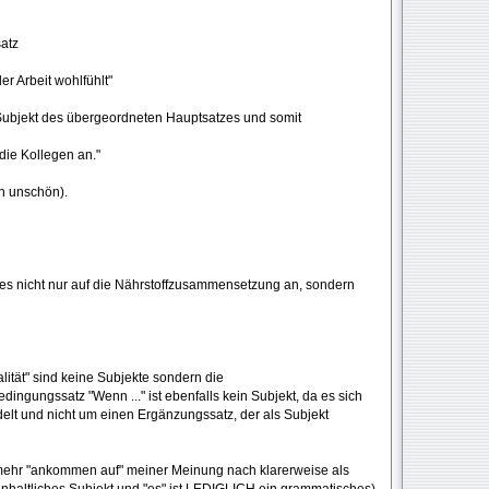
atz
er Arbeit wohlfühlt"
 Subjekt des übergeordneten Hauptsatzes und somit
 die Kollegen an."
ch unschön).
es nicht nur auf die Nährstoffzusammensetzung an, sondern
ität" sind keine Subjekte sondern die
ingungssatz "Wenn ..." ist ebenfalls kein Subjekt, da es sich
lt und nicht um einen Ergänzungssatz, der als Subjekt
elmehr "ankommen auf" meiner Meinung nach klarerweise als
 inhaltliches Subjekt und "es" ist LEDIGLICH ein grammatisches).