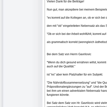
Vielen Dank für die Beiträge!
Nun gut, man akzeptiere bei meinem Beispiels
"es kommt auf die Kollegen an, ob er sich bei d
den mit "ob" eingeleiteten Nebensatz als das
"Ob er sich bei der Arbeit wohlfühlt, kommt auf
als grammatisch korrekt (wenngleich ästhetis
Bei dem Satz von Herrn Gavrilovic
"Wenn du dich gesund ernähren willst, kommt 
auch auf die Qualität."
ist "es" aber kein Platzhalter für ein Subjekt.
"Die Nährstoffzusammensetzung" und "die Qual
Präpositionalergänzungen zu "auf". Und der Bed
bei ihm um einen adverbialen Nebensatz hande
fungieren könnte.
Bei Satz dem Satz von Hr. Gavrilovic wird vi
unpersönliches Verb benutzt (d.h. es gibt kein