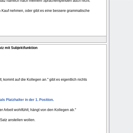
r Satz nämlich nach meinem Sprachempfinden auch nicht.
 Kauf nehmen, oder gibt es eine bessere grammatische
tz mit Subjektfunktion
t, kommt auf die Kollegen an." gibt es eigentlich nichts
ls Platzhalter in der 1. Position.
er Arbeit wohlfühlt, hängt von den Kollegen ab."
Satz anstellen wollen.