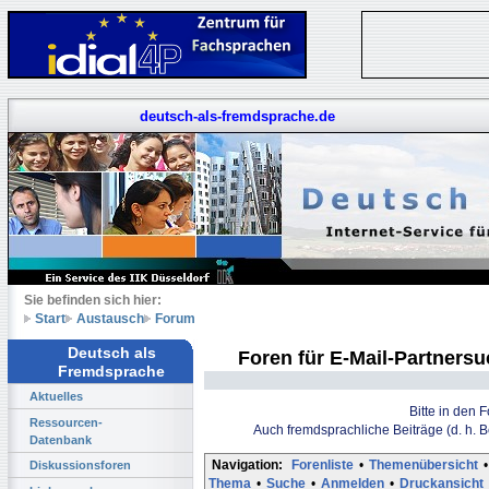
deutsch-als-fremdsprache.de
Sie befinden sich hier:
Start
Austausch
Forum
Deutsch als
Foren für E-Mail-Partners
Fremdsprache
Aktuelles
Bitte in den 
Ressourcen-
Auch fremdsprachliche Beiträge (d. h. 
Datenbank
Navigation:
Forenliste
•
Themenübersicht
•
Diskussionsforen
Thema
•
Suche
•
Anmelden
•
Druckansicht