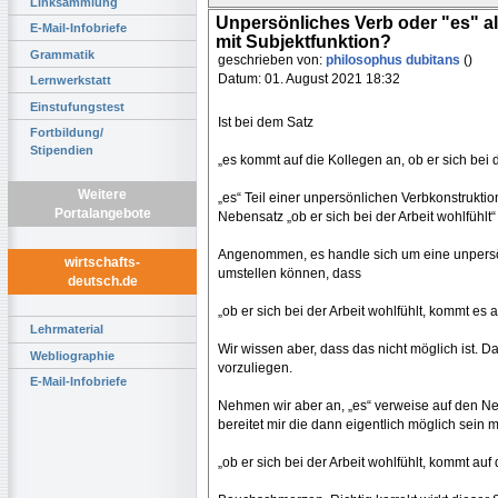
Linksammlung
Unpersönliches Verb oder "es" al
E-Mail-Infobriefe
mit Subjektfunktion?
Grammatik
geschrieben von:
philosophus dubitans
()
Datum: 01. August 2021 18:32
Lernwerkstatt
Einstufungstest
Ist bei dem Satz
Fortbildung/
Stipendien
„es kommt auf die Kollegen an, ob er sich bei d
Weitere
„es“ Teil einer unpersönlichen Verbkonstruktio
Portalangebote
Nebensatz „ob er sich bei der Arbeit wohlfühl
Angenommen, es handle sich um eine unpersön
wirtschafts-
umstellen können, dass
deutsch.de
„ob er sich bei der Arbeit wohlfühlt, kommt es
Lehrmaterial
Wir wissen aber, dass das nicht möglich ist. D
Webliographie
vorzuliegen.
E-Mail-Infobriefe
Nehmen wir aber an, „es“ verweise auf den N
bereitet mir die dann eigentlich möglich sei
„ob er sich bei der Arbeit wohlfühlt, kommt auf