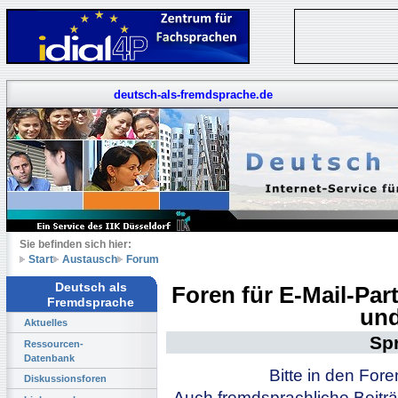
deutsch-als-fremdsprache.de
Sie befinden sich hier:
Start
Austausch
Forum
Deutsch als
Foren für E-Mail-Pa
Fremdsprache
und
Aktuelles
Sp
Ressourcen-
Datenbank
Bitte in den For
Diskussionsforen
Auch fremdsprachliche Beiträ