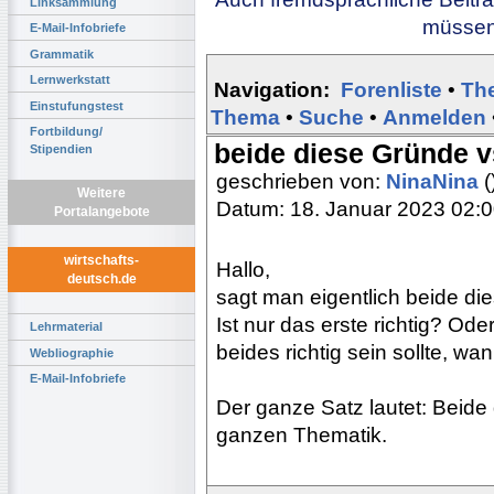
Linksammlung
müssen 
E-Mail-Infobriefe
Grammatik
Lernwerkstatt
Navigation:
Forenliste
•
Th
Einstufungstest
Thema
•
Suche
•
Anmelden
Fortbildung/
beide diese Gründe v
Stipendien
geschrieben von:
NinaNina
(
Weitere
Datum: 18. Januar 2023 02:
Portalangebote
wirtschafts-
Hallo,
deutsch.de
sagt man eigentlich beide d
Ist nur das erste richtig? O
Lehrmaterial
beides richtig sein sollte, 
Webliographie
E-Mail-Infobriefe
Der ganze Satz lautet: Beide 
ganzen Thematik.