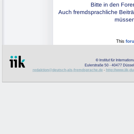
Bitte in den For
Auch fremdsprachliche Beiträ
müssen 
This
for
©
Institut für Internati
Eulerstraße 50 - 40477 Düssel
redaktion@deutsch-als-fremdsprache.de
-
http://www.iik-d