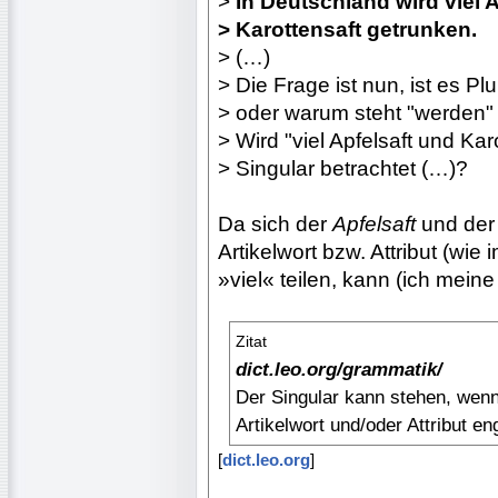
>
In Deutschland wird viel 
> Karottensaft getrunken.
> (…)
> Die Frage ist nun, ist es Pl
> oder warum steht "werden" 
> Wird "viel Apfelsaft und Kar
> Singular betrachtet (…)?
Da sich der
Apfelsaft
und de
Artikelwort bzw. Attribut (wie
»viel« teilen, kann (ich mein
Zitat
dict.leo.org/grammatik/
Der Singular kann stehen, wenn
Artikelwort und/oder Attribut e
[
dict.leo.org
]