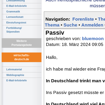
Linksammlung
müssen 
E-Mail-Infobriefe
Grammatik
Lernwerkstatt
Navigation:
Forenliste
•
Th
Einstufungstest
Thema
•
Suche
•
Anmelden
Fortbildung/
Passiv
Stipendien
geschrieben von:
bluemoon
Weitere
Datum: 18. März 2024 09:05
Portalangebote
wirtschafts-
Hallo,
deutsch.de
ich habe mal wieder eine Fra
Lehrmaterial
Webliographie
In Deutschland trinkt man v
E-Mail-Infobriefe
Ins Passiv gesetzt müsste er
In Deutschland wird viel Ap