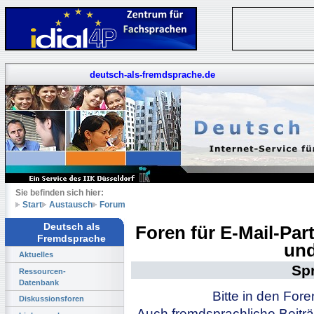
deutsch-als-fremdsprache.de
Sie befinden sich hier:
Start
Austausch
Forum
Deutsch als
Foren für E-Mail-Pa
Fremdsprache
und
Aktuelles
Sp
Ressourcen-
Datenbank
Bitte in den For
Diskussionsforen
Auch fremdsprachliche Beiträ