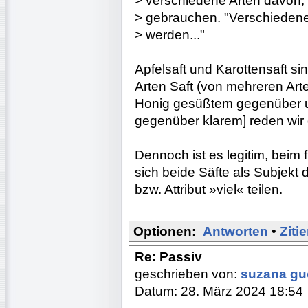
> verschiedene Arten davon, s
> gebrauchen. "Verschiedene 
> werden..."
Apfelsaft und Karottensaft si
Arten Saft (von mehreren Arten
Honig gesüßtem gegenüber 
gegenüber klarem] reden wir d
Dennoch ist es legitim, beim 
sich beide Säfte als Subjekt
bzw. Attribut »viel« teilen.
Optionen:
Antworten
•
Ziti
Re: Passiv
geschrieben von:
suzana g
Datum: 28. März 2024 18:54