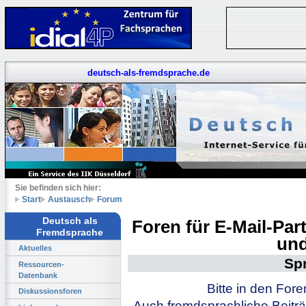
deutsch-als-fremdsprache.de
Sie befinden sich hier:
Start
Austausch
Forum
Deutsch als
Foren für E-Mail-Pa
Fremdsprache
und
Aktuelles
Sp
Ressourcen-
Datenbank
Bitte in den For
Diskussionsforen
Auch fremdsprachliche Beiträ