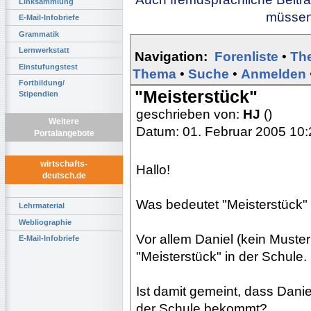
Linksammlung
müssen 
E-Mail-Infobriefe
Grammatik
Lernwerkstatt
Navigation:
Forenliste
•
Th
Einstufungstest
Thema
•
Suche
•
Anmelden
Fortbildung/
"Meisterstück"
Stipendien
geschrieben von:
HJ
()
Weitere
Datum: 01. Februar 2005 10:
Portalangebote
wirtschafts-
Hallo!
deutsch.de
Was bedeutet "Meisterstück" 
Lehrmaterial
Webliographie
Vor allem Daniel (kein Muste
E-Mail-Infobriefe
"Meisterstück" in der Schule.
Ist damit gemeint, dass Dani
der Schule bekommt?