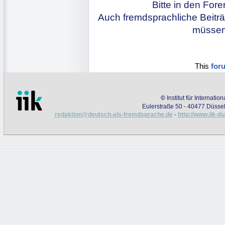
Bitte in den For
Auch fremdsprachliche Beiträ
müssen 
This
for
©
Institut für Internati
Eulerstraße 50 - 40477 Düssel
redaktion@deutsch-als-fremdsprache.de
-
http://www.iik-d