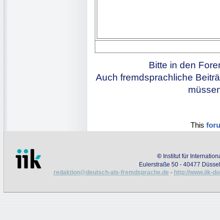
Bitte in den For
Auch fremdsprachliche Beiträ
müssen 
This
for
©
Institut für Internati
Eulerstraße 50 - 40477 Düssel
redaktion@deutsch-als-fremdsprache.de
-
http://www.iik-d