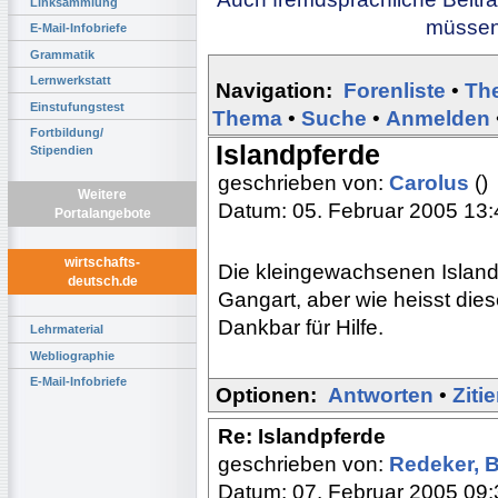
Linksammlung
müssen 
E-Mail-Infobriefe
Grammatik
Lernwerkstatt
Navigation:
Forenliste
•
Th
Einstufungstest
Thema
•
Suche
•
Anmelden
Fortbildung/
Islandpferde
Stipendien
geschrieben von:
Carolus
()
Weitere
Datum: 05. Februar 2005 13:
Portalangebote
wirtschafts-
Die kleingewachsenen Island
deutsch.de
Gangart, aber wie heisst die
Dankbar für Hilfe.
Lehrmaterial
Webliographie
E-Mail-Infobriefe
Optionen:
Antworten
•
Ziti
Re: Islandpferde
geschrieben von:
Redeker, 
Datum: 07. Februar 2005 09: