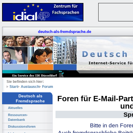
deutsch-als-fremdsprache.de
Sie befinden sich hier:
Start
Austausch
Forum
Deutsch als
Foren für E-Mail-Pa
Fremdsprache
und
Aktuelles
Sp
Ressourcen-
Datenbank
Bitte in den For
Diskussionsforen
Auch fremdsprachliche Beiträ