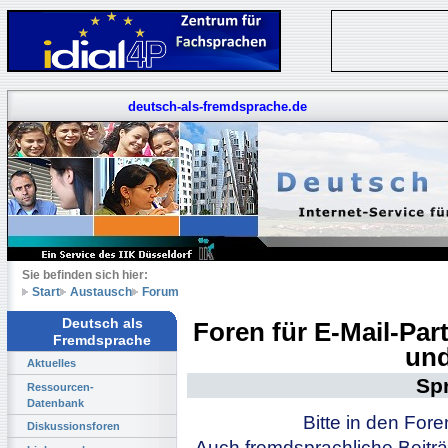
deutsch-als-fremdsprache.de
Sie befinden sich hier:
Start
Austausch
Forum
Deutsch als
Foren für E-Mail-Pa
Fremdsprache
und
Aktuelles
Sp
Ressourcen-
Datenbank
Bitte in den For
Diskussionsforen
Auch fremdsprachliche Beiträ