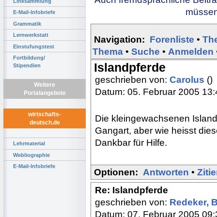
Linksammlung
müssen 
E-Mail-Infobriefe
Grammatik
Lernwerkstatt
Navigation:
Forenliste
•
Th
Einstufungstest
Thema
•
Suche
•
Anmelden
Fortbildung/
Islandpferde
Stipendien
geschrieben von:
Carolus
()
Weitere
Datum: 05. Februar 2005 13:
Portalangebote
wirtschafts-
Die kleingewachsenen Island
deutsch.de
Gangart, aber wie heisst die
Dankbar für Hilfe.
Lehrmaterial
Webliographie
E-Mail-Infobriefe
Optionen:
Antworten
•
Ziti
Re: Islandpferde
geschrieben von:
Redeker, 
Datum: 07. Februar 2005 09: