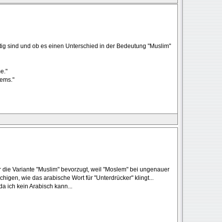
tig sind und ob es einen Unterschied in der Bedeutung "Muslim"
e."
lems."
r die Variante "Muslim" bevorzugt, weil "Moslem" bei ungenauer
igen, wie das arabische Wort für "Unterdrücker" klingt...
a ich kein Arabisch kann...