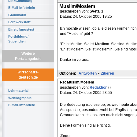
Linksammlung
Muslim/Moslem
E-Mail-Infobriefe
geschrieben von:
Sveta
()
Grammatik
Datum: 24. Oktober 2005 19:25
Lernwerkstatt
Ich möchte wissen, ob alle diesen Formen rich
Einstufungstest
und "Moslem" gibt ?
Fortbildung/
Stipendien
"Er ist Muslim. Sie ist Muslima. Sie sind Muslim
"Er ist Moslem. Sie ist Moslemin. Sie sind Mos
Weitere
Portalangebote
Danke im voraus.
wirtschafts-
Optionen:
Antworten
•
Zitieren
deutsch.de
Re: Muslim/Moslem
geschrieben von:
Redaktion
()
Lehrmaterial
Datum: 24. Oktober 2005 23:55
Webliographie
Die Bedeutung ist dieselbe, es wird heute abe
E-Mail-Infobriefe
Aussprache, besonders wohl bei Englischsprach
Genauer kann ich das aber auch nicht sagen, d
Deine Formen sind alle richtig.
Jürgen