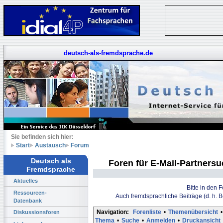
deutsch-als-fremdsprache.de
Sie befinden sich hier:
Start
Austausch
Forum
Deutsch als
Foren für E-Mail-Partners
Fremdsprache
Aktuelles
Bitte in den 
Ressourcen-
Auch fremdsprachliche Beiträge (d. h. 
Datenbank
Navigation:
Forenliste
•
Themenübersicht
•
Diskussionsforen
Thema
•
Suche
•
Anmelden
•
Druckansicht