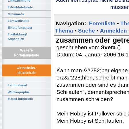
Linksammlung
müssen 
E-Mail-Infobriefe
Grammatik
Lernwerkstatt
Navigation:
Forenliste
•
Th
Einstufungstest
Thema
•
Suche
•
Anmelden
Fortbildung/
zusammen oder getr
Stipendien
geschrieben von:
Sveta
()
Weitere
Datum: 04. Januar 2006 16:
Portalangebote
wirtschafts-
Kann man &#252;ber eigene 
deutsch.de
erz&#228;hlen, schreibt man "
zusammen oder sind es dann
Lehrmaterial
Schilaufen", dementsprechen
Webliographie
zusammen schreiben?
E-Mail-Infobriefe
Mein Hobby ist Pullover stric
Mein Hobby ist Schi laufen.