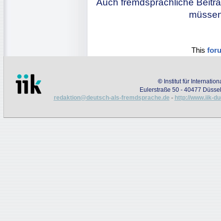
Auch fremdsprachliche Beiträ
müssen 
This
for
©
Institut für Internati
Eulerstraße 50 - 40477 Düssel
redaktion@deutsch-als-fremdsprache.de
-
http://www.iik-d