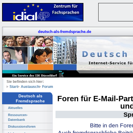
deutsch-als-fremdsprache.de
Sie befinden sich hier:
Start
Austausch
Forum
Deutsch als
Foren für E-Mail-Pa
Fremdsprache
und
Aktuelles
Sp
Ressourcen-
Datenbank
Bitte in den For
Diskussionsforen
Auch fremdsprachliche Beiträ