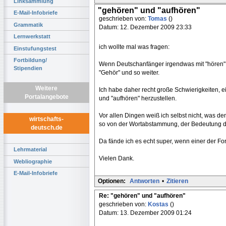
Linksammlung
"gehören" und "aufhören"
E-Mail-Infobriefe
geschrieben von:
Tomas
()
Grammatik
Datum: 12. Dezember 2009 23:33
Lernwerkstatt
ich wollte mal was fragen:
Einstufungstest
Fortbildung/
Wenn Deutschanfänger irgendwas mit "hören" h
Stipendien
"Gehör" und so weiter.
Weitere
Ich habe daher recht große Schwierigkeiten, 
Portalangebote
und "aufhören" herzustellen.
Vor allen Dingen weiß ich selbst nicht, was d
wirtschafts-
so von der Wortabstammung, der Bedeutung de
deutsch.de
Da fände ich es echt super, wenn einer der F
Lehrmaterial
Vielen Dank.
Webliographie
E-Mail-Infobriefe
Optionen:
Antworten
•
Zitieren
Re: "gehören" und "aufhören"
geschrieben von:
Kostas
()
Datum: 13. Dezember 2009 01:24