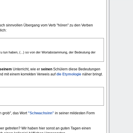
isch sinnvollen Übergang vom Verb "hören" zu den Verben
lich:
zu tun haben, (...) so von der Wortabstammung, der Bedeutung der
seinem
Unterricht, wie er
seinen
Schülern diese Bedeutungen
und mit einem korrekten Verweis auf
die Etymologie
näher bringt.
h grob", das Wort
"Schwachsinn"
in seiner mildesten Form
ber getreten? Wir haben hier sonst an guten Tagen einen