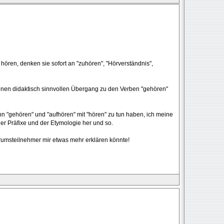
ören, denken sie sofort an "zuhören", "Hörverständnis",
einen didaktisch sinnvollen Übergang zu den Verben "gehören"
enn "gehören" und "aufhören" mit "hören" zu tun haben, ich meine
r Präfixe und der Etymologie her und so.
orumsteilnehmer mir etwas mehr erklären könnte!