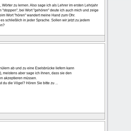
 Wörter zu lernen. Also sage ich als Lehrer im ersten Lehrjahr
"stoppen", bei Wort "gehören" deute ich auch mich und zeige
eim Wort "hören" wandert meine Hand zum Ohr.
s schließlich in jeder Sprache. Sollen wir jetzt zu jedem
en?
chülern ab und zu eine Eselsbrücke liefern kann
t), meistens aber sage ich ihnen, dass sie den
en akzeptieren müssen.
t du die Vögel? Hören Sie bitte zu ...