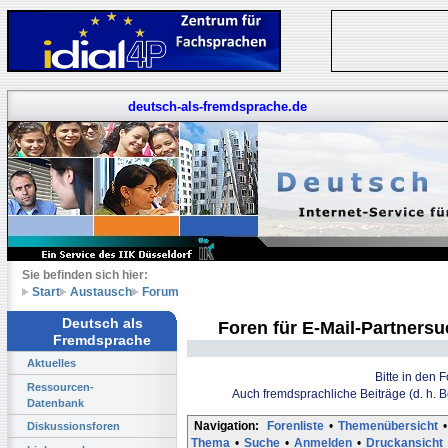
deutsch-als-fremdsprache.de
Sie befinden sich hier:
Start
Austausch
Forum
Deutsch als
Foren für E-Mail-Partners
Fremdsprache
Aktuelles
Bitte in den 
Ressourcen-
Auch fremdsprachliche Beiträge (d. h. 
Datenbank
Navigation:
Forenliste
•
Themenübersicht
•
Diskussionsforen
Thema
•
Suche
•
Anmelden
•
Druckansicht