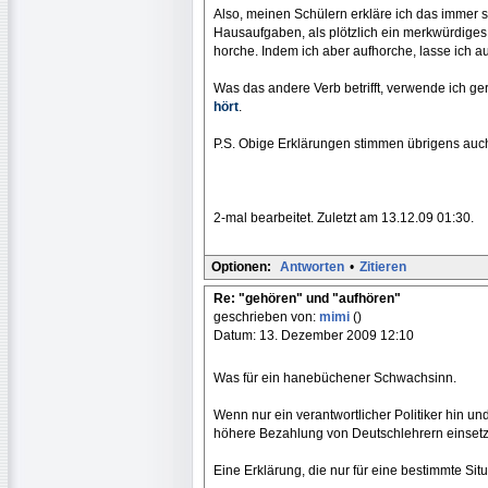
Also, meinen Schülern erkläre ich das immer s
Hausaufgaben, als plötzlich ein merkwürdiges 
horche. Indem ich aber aufhorche, lasse ich a
Was das andere Verb betrifft, verwende ich g
hört
.
P.S. Obige Erklärungen stimmen übrigens auc
2-mal bearbeitet. Zuletzt am 13.12.09 01:30.
Optionen:
Antworten
•
Zitieren
Re: "gehören" und "aufhören"
geschrieben von:
mimi
()
Datum: 13. Dezember 2009 12:10
Was für ein hanebüchener Schwachsinn.
Wenn nur ein verantwortlicher Politiker hin und 
höhere Bezahlung von Deutschlehrern einsetz
Eine Erklärung, die nur für eine bestimmte Situa