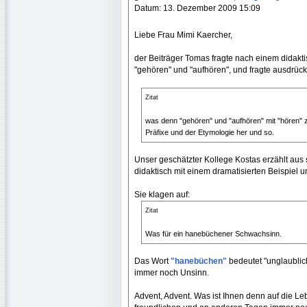
Datum: 13. Dezember 2009 15:09
Liebe Frau Mimi Kaercher,
der Beiträger Tomas fragte nach einem didakt
"gehören" und "aufhören", und fragte ausdrück
Zitat
was denn "gehören" und "aufhören" mit "hören" 
Präfixe und der Etymologie her und so.
Unser geschätzter Kollege Kostas erzählt aus
didaktisch mit einem dramatisierten Beispiel 
Sie klagen auf:
Zitat
Was für ein hanebüchener Schwachsinn.
Das Wort
"hanebüchen"
bedeutet "unglaublic
immer noch Unsinn.
Advent, Advent. Was ist Ihnen denn auf die Le