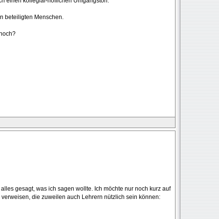
h einen kollegial-höflichen Umgangston.
ran beteiligten Menschen.
 noch?
 alles gesagt, was ich sagen wollte. Ich möchte nur noch kurz auf
verweisen, die zuweilen auch Lehrern nützlich sein können: