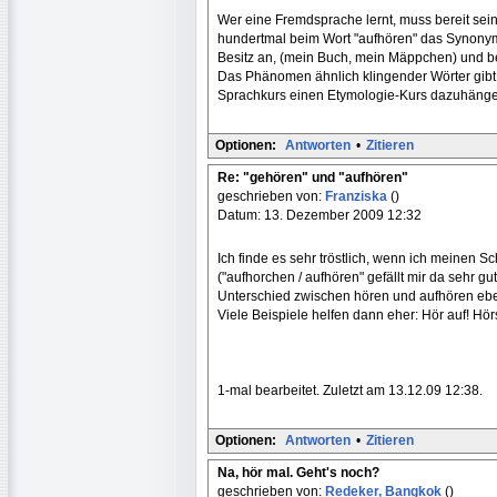
Wer eine Fremdsprache lernt, muss bereit sein,
hundertmal beim Wort "aufhören" das Synonym 
Besitz an, (mein Buch, mein Mäppchen) und b
Das Phänomen ähnlich klingender Wörter gibt e
Sprachkurs einen Etymologie-Kurs dazuhäng
Optionen:
Antworten
•
Zitieren
Re: "gehören" und "aufhören"
geschrieben von:
Franziska
()
Datum: 13. Dezember 2009 12:32
Ich finde es sehr tröstlich, wenn ich meinen S
("aufhorchen / aufhören" gefällt mir da sehr gu
Unterschied zwischen hören und aufhören eb
Viele Beispiele helfen dann eher: Hör auf! Hörs
1-mal bearbeitet. Zuletzt am 13.12.09 12:38.
Optionen:
Antworten
•
Zitieren
Na, hör mal. Geht's noch?
geschrieben von:
Redeker, Bangkok
()