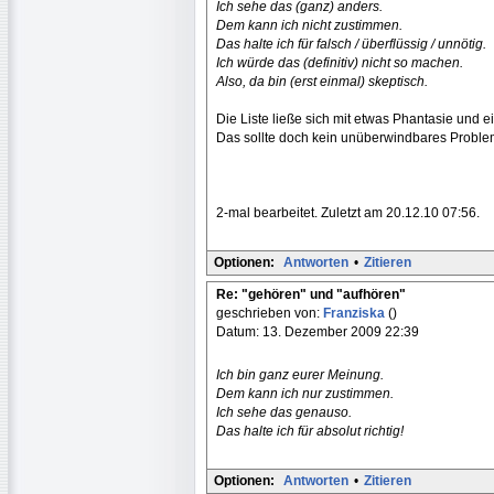
Ich sehe das (ganz) anders.
Dem kann ich nicht zustimmen.
Das halte ich für falsch / überflüssig / unnötig.
Ich würde das (definitiv) nicht so machen.
Also, da bin (erst einmal) skeptisch.
Die Liste ließe sich mit etwas Phantasie und 
Das sollte doch kein unüberwindbares Problem
2-mal bearbeitet. Zuletzt am 20.12.10 07:56.
Optionen:
Antworten
•
Zitieren
Re: "gehören" und "aufhören"
geschrieben von:
Franziska
()
Datum: 13. Dezember 2009 22:39
Ich bin ganz eurer Meinung.
Dem kann ich nur zustimmen.
Ich sehe das genauso.
Das halte ich für absolut richtig!
Optionen:
Antworten
•
Zitieren