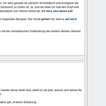
o: Ich sitze gerade an meinem Schreibtisch und korrigiere die
Geräusch zu hören ist. Ja, und da hebe ich halt den Kopf und
utomatisch von meiner Arbeit ab.
Ich höre also damit auf!
ern folgendes Beispiel: Der Hund
gehört
mir, weil er
auf mich
h mit der semantischen Entwicklung der beiden Verben überein.
wieder diese Seite liest, weiß ich ab jetzt, warum sich keiner für
t.
tion gilt, ist keine Erklärung.