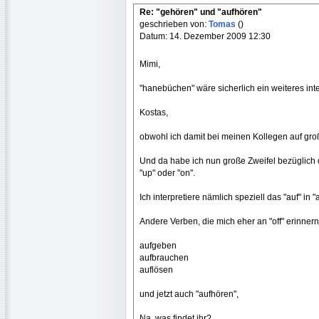
Re: "gehören" und "aufhören"
geschrieben von:
Tomas
()
Datum: 14. Dezember 2009 12:30
Mimi,
"hanebüchen" wäre sicherlich ein weiteres int
Kostas,
obwohl ich damit bei meinen Kollegen auf große
Und da habe ich nun große Zweifel bezüglich d
"up" oder "on".
Ich interpretiere nämlich speziell das "auf" in "
Andere Verben, die mich eher an "off" erinne
aufgeben
aufbrauchen
auflösen
und jetzt auch "aufhören",
Na, was findet ihr?