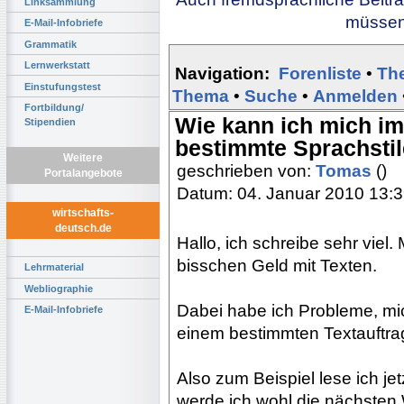
Linksammlung
müssen 
E-Mail-Infobriefe
Grammatik
Lernwerkstatt
Navigation:
Forenliste
•
Th
Einstufungstest
Thema
•
Suche
•
Anmelden
Fortbildung/
Wie kann ich mich im
Stipendien
bestimmte Sprachsti
Weitere
geschrieben von:
Tomas
()
Portalangebote
Datum: 04. Januar 2010 13:
wirtschafts-
deutsch.de
Hallo, ich schreibe sehr viel
bisschen Geld mit Texten.
Lehrmaterial
Webliographie
Dabei habe ich Probleme, mic
E-Mail-Infobriefe
einem bestimmten Textauftrag
Also zum Beispiel lese ich j
werde ich wohl die nächste