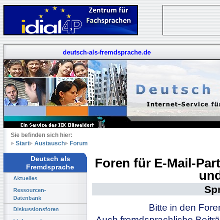
deutsch-als-fremdsprache.de
Sie befinden sich hier:
Start
Austausch
Forum
Deutsch als
Foren für E-Mail-Pa
Fremdsprache
und
Aktuelles
Sp
Ressourcen-
Datenbank
Bitte in den For
Diskussionsforen
Auch fremdsprachliche Beiträ