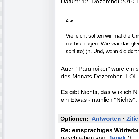
Datum: 12. Dezember 2010 
Zitat
Vielleicht sollten wir mal die
nachschlagen. Wie war das glei
schlitte(l)n. Und, wenn die dor
Auch "Paranoiker" wäre ein 
des Monats Dezember...LOL
Es gibt Nichts, das wirklich N
ein Etwas - nämlich "Nichts".
Optionen:
Antworten
•
Ziti
Re: einsprachiges Wörterb
geschrieben von:
Janek
()