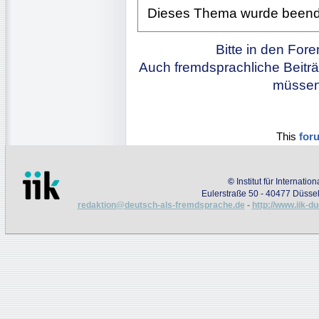
Dieses Thema wurde beendet.
Bitte in den For
Auch fremdsprachliche Beiträ
müssen 
This
for
©
Institut für Internati
Eulerstraße 50 - 40477 Düssel
redaktion@deutsch-als-fremdsprache.de
-
http://www.iik-d