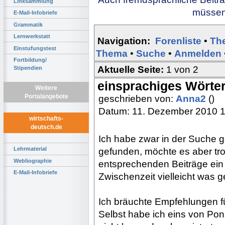
Linksammlung
müssen 
E-Mail-Infobriefe
Grammatik
Lernwerkstatt
Navigation:
Forenliste
•
Th
Einstufungstest
Thema
•
Suche
•
Anmelden
Fortbildung/
Aktuelle Seite:
1 von 2
Stipendien
einsprachiges Wörte
Weitere
Portalangebote
geschrieben von:
Anna2
()
Datum: 11. Dezember 2010 
wirtschafts-
deutsch.de
Ich habe zwar in der Suche 
Lehrmaterial
gefunden, möchte es aber tro
Webliographie
entsprechenden Beiträge ein p
E-Mail-Infobriefe
Zwischenzeit vielleicht was g
Ich bräuchte Empfehlungen fü
Selbst habe ich eins von Pon