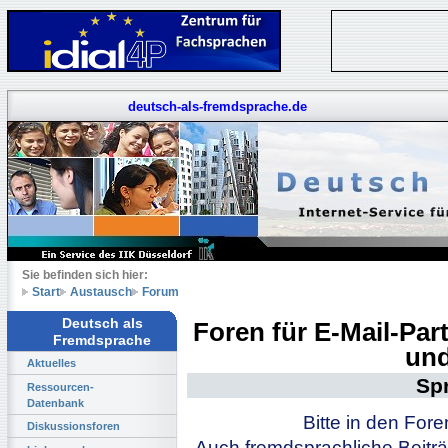
deutsch-als-fremdsprache.de
Sie befinden sich hier:
Start
Austausch
Forum
Deutsch als
Foren für E-Mail-Pa
Fremdsprache
und
Aktuelles
Sp
Ressourcen-
Datenbank
Bitte in den For
Diskussionsforen
Auch fremdsprachliche Beiträ