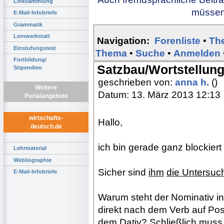
Linksammlung
müssen 
E-Mail-Infobriefe
Grammatik
Lernwerkstatt
Navigation:
Forenliste
•
Th
Einstufungstest
Thema
•
Suche
•
Anmelden
Fortbildung/
Satzbau/Wortstellung
Stipendien
geschrieben von:
anna h.
()
Weitere
Datum: 13. März 2013 12:13
Portalangebote
wirtschafts-
Hallo,
deutsch.de
ich bin gerade ganz blockiert
Lehrmaterial
Webliographie
Sicher sind
ihm
die Untersu
E-Mail-Infobriefe
Warum steht der Nominativ in 
direkt nach dem Verb auf Posi
dem Dativ? Schließlich muss 