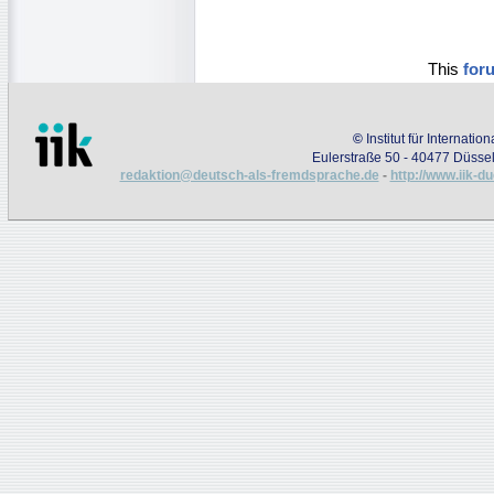
This
for
©
Institut für Internati
Eulerstraße 50 - 40477 Düssel
redaktion@deutsch-als-fremdsprache.de
-
http://www.iik-d