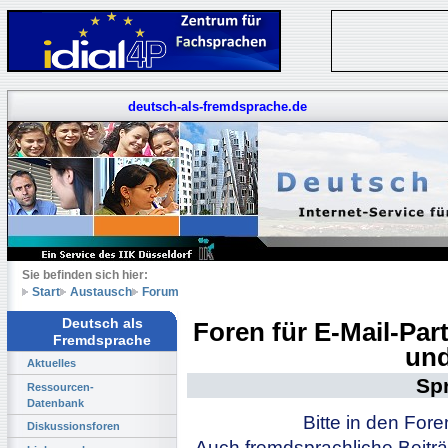
deutsch-als-fremdsprache.de
Sie befinden sich hier:
Start
Austausch
Forum
Deutsch als
Foren für E-Mail-Pa
Fremdsprache
und
Aktuelles
Sp
Ressourcen-
Datenbank
Bitte in den For
Diskussionsforen
Auch fremdsprachliche Beiträ