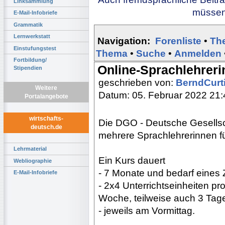
Linksammlung
müssen 
E-Mail-Infobriefe
Grammatik
Lernwerkstatt
Navigation:
Forenliste
•
Th
Einstufungstest
Thema
•
Suche
•
Anmelden
Fortbildung/
Online-Sprachlehreri
Stipendien
geschrieben von:
BerndCurt
Weitere
Datum: 05. Februar 2022 21:
Portalangebote
wirtschafts-
Die DGO - Deutsche Gesellsch
deutsch.de
mehrere Sprachlehrerinnen fü
Lehrmaterial
Ein Kurs dauert
Webliographie
- 7 Monate und bedarf eines 
E-Mail-Infobriefe
- 2x4 Unterrichtseinheiten p
Woche, teilweise auch 3 Tag
- jeweils am Vormittag.