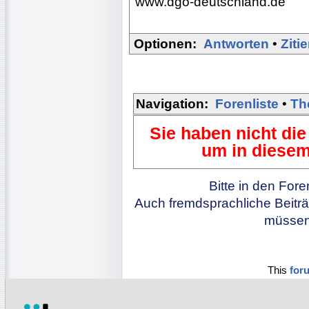
www.dgo-deutschland.de
Optionen:
Antworten
•
Ziti
Navigation:
Forenliste
•
Th
Sie haben nicht die
um in diesem
Bitte in den For
Auch fremdsprachliche Beiträ
müssen 
This
for