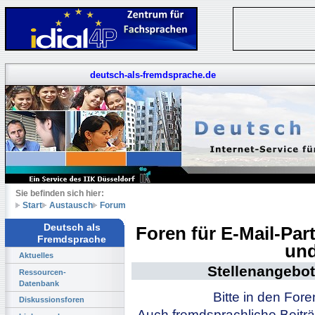
deutsch-als-fremdsprache.de
Sie befinden sich hier:
Start
Austausch
Forum
Deutsch als
Foren für E-Mail-Pa
Fremdsprache
und
Aktuelles
Stellenangebot
Ressourcen-
Datenbank
Bitte in den For
Diskussionsforen
Auch fremdsprachliche Beiträ