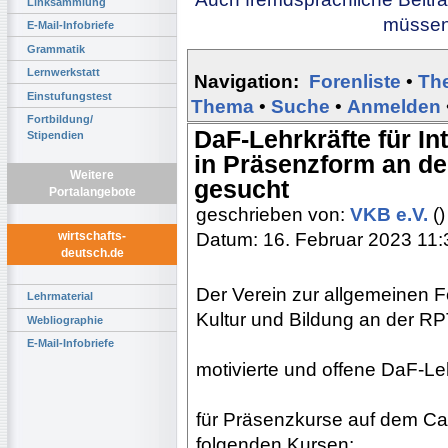
Linksammlung
müssen 
E-Mail-Infobriefe
Grammatik
Lernwerkstatt
Navigation:
Forenliste
•
Th
Einstufungstest
Thema
•
Suche
•
Anmelden
Fortbildung/
DaF-Lehrkräfte für I
Stipendien
in Präsenzform an de
Weitere
gesucht
Portalangebote
geschrieben von:
VKB e.V.
()
Datum: 16. Februar 2023 11:
wirtschafts-
deutsch.de
Der Verein zur allgemeinen 
Lehrmaterial
Kultur und Bildung an der RP
Webliographie
E-Mail-Infobriefe
motivierte und offene DaF-Le
für Präsenzkurse auf dem Ca
folgenden Kursen: