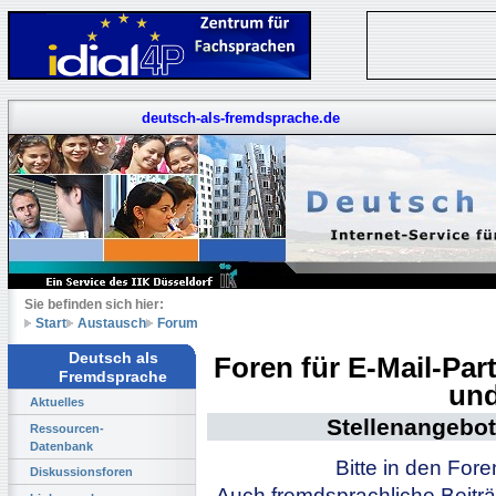
deutsch-als-fremdsprache.de
Sie befinden sich hier:
Start
Austausch
Forum
Deutsch als
Foren für E-Mail-Pa
Fremdsprache
und
Aktuelles
Stellenangebot
Ressourcen-
Datenbank
Bitte in den For
Diskussionsforen
Auch fremdsprachliche Beiträ