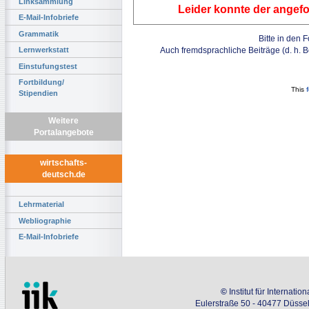
Linksammlung
Leider konnte der angefo
E-Mail-Infobriefe
Grammatik
Bitte in den 
Auch fremdsprachliche Beiträge (d. h. 
Lernwerkstatt
Einstufungstest
Fortbildung/
This
Stipendien
Weitere
Portalangebote
wirtschafts-
deutsch.de
Lehrmaterial
Webliographie
E-Mail-Infobriefe
©
Institut für Internati
Eulerstraße 50 - 40477 Düssel