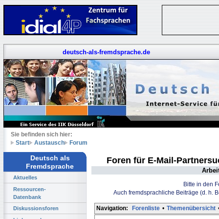
deutsch-als-fremdsprache.de
Sie befinden sich hier:
Start
Austausch
Forum
Deutsch als
Foren für E-Mail-Partners
Fremdsprache
Arbei
Aktuelles
Bitte in den 
Ressourcen-
Auch fremdsprachliche Beiträge (d. h. 
Datenbank
Navigation:
Forenliste
•
Themenübersicht
Diskussionsforen