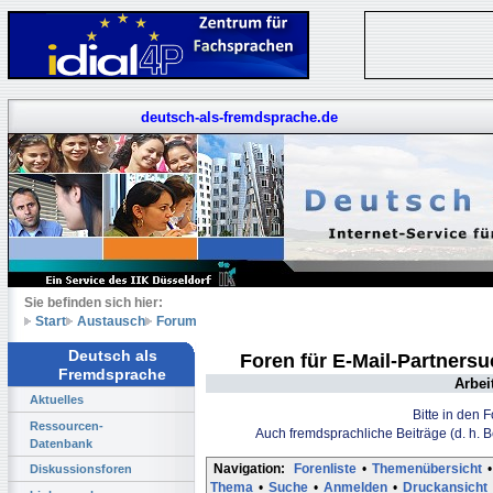
deutsch-als-fremdsprache.de
Sie befinden sich hier:
Start
Austausch
Forum
Deutsch als
Foren für E-Mail-Partners
Fremdsprache
Arbei
Aktuelles
Bitte in den 
Ressourcen-
Auch fremdsprachliche Beiträge (d. h. 
Datenbank
Navigation:
Forenliste
•
Themenübersicht
•
Diskussionsforen
Thema
•
Suche
•
Anmelden
•
Druckansicht