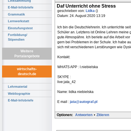
Linksammlung
Daf Unterricht ohne Stress
E-Mail-Infobriefe
geschrieben von:
Lidka
()
Grammatik
Datum: 24. August 2020 13:19
Lernwerkstatt
Ich bin die Deutschlehrerin. Ich unterrichte s
Einstufungstest
Schüler an. Letztens ist Online Lehren meine g
Fortbildung/
gute Atmospähre. Ich beriete auf die Arbeit vor
Stipendien
gern bei Problemen in der Schule. Ich habe auc
sich mit verschiedenen Lerstörungen wie Dys
Weitere
Portalangebote
Kontakt:
WHATS APP : l.niebielska
wirtschafts-
deutsch.de
SKYPE :
live:jata_42
Lehrmaterial
Name: lidka niebielska
Webliographie
E-Mail-Infobriefe
E mail :
jata@autograf.pl
Optionen:
Antworten
•
Zitieren