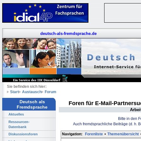
deutsch-als-fremdsprache.de
Sie befinden sich hier:
Start
Austausch
Forum
Deutsch als
Foren für E-Mail-Partners
Fremdsprache
Arbei
Aktuelles
Bitte in den 
Ressourcen-
Auch fremdsprachliche Beiträge (d. h. 
Datenbank
Navigation:
Forenliste
•
Themenübersicht
Diskussionsforen