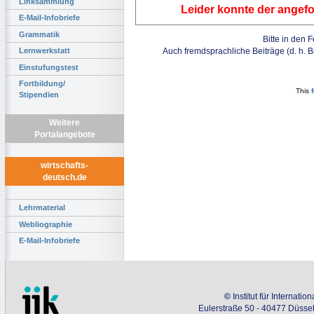
Linksammlung
Leider konnte der angefo
E-Mail-Infobriefe
Grammatik
Bitte in den 
Auch fremdsprachliche Beiträge (d. h. 
Lernwerkstatt
Einstufungstest
Fortbildung/
This
Stipendien
Weitere
Portalangebote
wirtschafts-
deutsch.de
Lehrmaterial
Webliographie
E-Mail-Infobriefe
©
Institut für Internati
Eulerstraße 50 - 40477 Düssel