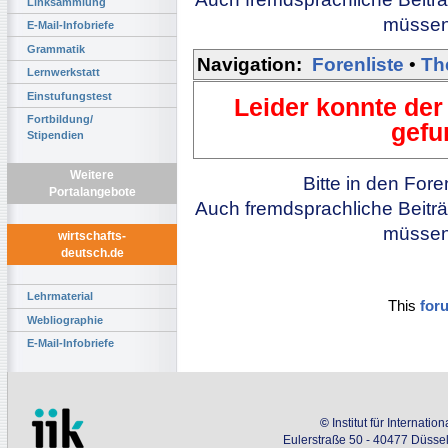
Linksammlung
müssen 
E-Mail-Infobriefe
Grammatik
Navigation:
Forenliste
•
Th
Lernwerkstatt
Einstufungstest
Leider konnte der
Fortbildung/
gefu
Stipendien
Weitere
Bitte in den For
Portalangebote
Auch fremdsprachliche Beiträ
müssen 
wirtschafts-
deutsch.de
Lehrmaterial
This
for
Webliographie
E-Mail-Infobriefe
©
Institut für Internati
Eulerstraße 50 - 40477 Düssel