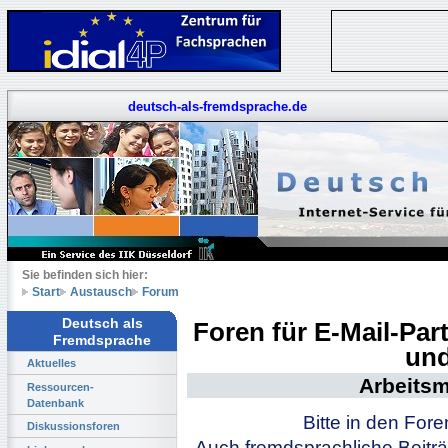
deutsch-als-fremdsprache.de
Sie befinden sich hier:
Start
Austausch
Forum
Deutsch als
Foren für E-Mail-Pa
Fremdsprache
und
Aktuelles
Arbeitsm
Ressourcen-
Datenbank
Bitte in den For
Diskussionsforen
Auch fremdsprachliche Beiträ