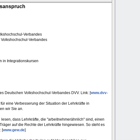
bsanspruch
olkshochschul-Verbandes
n Volkshochschul-Verbandes
 in Integrationskursen
 des Deutschen Volkshochschul-Verbandes DVV. Link: [
www.dvv-
 für eine Verbesserung der Situation der Lehrkräfte in
en wir Sie an.
 lesen, dass Lehrkräfte, die "arbeitnehmerähnlich" sind, einen
räger auf die Rechte der Lehrkräfte hingewiesen. So steht es
 [
www.gew.de
]