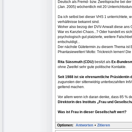
Deutsch als Fremd- bzw. Zweitsprache bei der
(Jan. 2005) wöchentlich mit 20 Unterrichtsst
Da ich selbst bei dieser VHS 1 unterrichtete, w
verhältnisse bekannt sind.
Woher also bezog der DVV-Anwalt diese ans G
War es Kanzlei-Chaos...? Oder handelt es sich 
psychologisch gut platzierte, weitere Falschb
entschuldigt...
Der nächste Gütetermin zu diesem Thema ist E
Phantasiewelten! Motto: Trickreich lernen! Die 
Rita Süssmuth (CDU)
besitzt als
Ex-Bundesmi
ohne Zweifel sehr gute politische Kontakte.
Seit 1988 ist sie ehrenamtliche Präsidentin 
zugunsten der sittenwidrig unterbezahlten In
geltend machen.
Vor allem wenn ich daran denke, dass 85 % de
Direktorin des Instituts „Frau und Gesellsch
Was ist Frau in dieser Gesellschaft wert?
Optionen:
Antworten
•
Zitieren