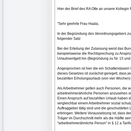
Hier der Brief des RA Otte an unsere Kollegin
"Sehr geehrte Frau Haala,
In der Begründung des Verordnungsgebers zur
folgender Satz:
Bei der Erteilung der Zulassung weist das Bun
beispielsweise die Rechtsprechung zu Ansprüc
Urlaubsentgelt hin (Begründung zu Nr. 15 und N
Angesprochen ist hier die ein Schattendasein
dieses Gesetzes ist zunächst geregelt, dass j
bezahlten Erholungsurlaub (von vier Wochen) h
Als Arbeitnehmer gelten auch Personen, die we
arbeitnehmerähnliche Personen anzusehen si
Einen Anspruch auf bezahlten Urlaub haben da
vergleichbar einem Arbeitnehmer sozial schutz
Auftraggeber tätig sind und die geschuldeten
erbringen. Weitere Voraussetzung ist, dass de
Träger im Durchschnitt mehr als die Hälfte sein
"arbeitnehmerähnliche Person" in § 12 a Tarif