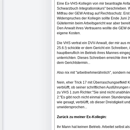
Eine Ex-VHS-Kollegin von mir beantragte Anf
Schwarzbuch Integrationskurs" beschrieben. W
Mitfrau der GEW Antrag auf Rechtsschutz. Erst
Widerspruches der Kollegin sollte Ende Juni
Gütetermin beim Arbeitsgericht war aber bereit
Den Anwalt ihres Vertrauens wollte die GEW de
eigene Kosten.
Die VHS vertrat ein DVV-Anwalt, der mir aus m
25.6.!) schickte er dem Gericht ein Schreiben
hauptberuflich im Betrieb ihres Mannes einge
unterrichten. Dieses Schreiben erreichte ihre
dem Gerichtstermin...
Also nix mit "arbeitnehmerähnlich", sondern n
Nein, eher Trick 17 mit Überraschungseffekt! 
verblüfft, ob seiner schriftlichen Ausführungen
zu VHS 1 zum Richter:"Sie sind nicht unabhän
2:"Es gibt noch nicht einmal einen Stundenpla
wie gesagt, verblüfft, ob dieser Dreistigkeit u
unwidersprochen...
Zurück zu meiner Ex-Kollegin:
Ihr Mann hat keinen Betrieb. Arbeitet selbst al