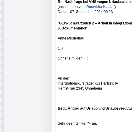
Re: Nachfrage bei VHS wegen Urlaubsansp
geschrieben von:
Roswitha Haala
()
Datum: 07. September 2014 00:23
"
GEW-Schwarzbuch 2 – Arbeit in Integration
6. Dokumentation
Anne Musterfrau
(...)
Ohneheim, den (...)
An den
Intergrationskursträger xyz Hartzstr. IV
Herrn/Frau 2345 Ohneheim
Betr.: Antrag auf Urlaub und Urlaubsvergütu
Sehr geehrter Herr/Frau,