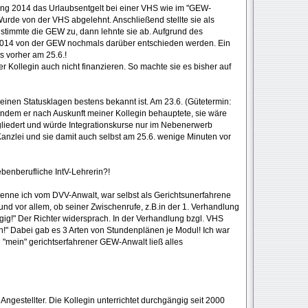
ang 2014 das Urlaubsentgelt bei einer VHS wie im "GEW-
urde von der VHS abgelehnt. Anschließend stellte sie als
 stimmte die GEW zu, dann lehnte sie ab. Aufgrund des
 2014 von der GEW nochmals darüber entschieden werden. Ein
s vorher am 25.6.!
r Kollegin auch nicht finanzieren. So machte sie es bisher auf
einen Statusklagen bestens bekannt ist. Am 23.6. (Gütetermin:
, indem er nach Auskunft meiner Kollegin behauptete, sie wäre
gliedert und würde Integrationskurse nur im Nebenerwerb
 Kanzlei und sie damit auch selbst am 25.6. wenige Minuten vor
ebenberufliche IntV-Lehrerin?!
Kenne ich vom DVV-Anwalt, war selbst als Gerichtsunerfahrene
 und vor allem, ob seiner Zwischenrufe, z.B.in der 1. Verhandlung
gig!" Der Richter widersprach. In der Verhandlung bzgl. VHS
n!" Dabei gab es 3 Arten von Stundenplänen je Modul! Ich war
nd "mein" gerichtserfahrener GEW-Anwalt ließ alles
s Angestellter. Die Kollegin unterrichtet durchgängig seit 2000