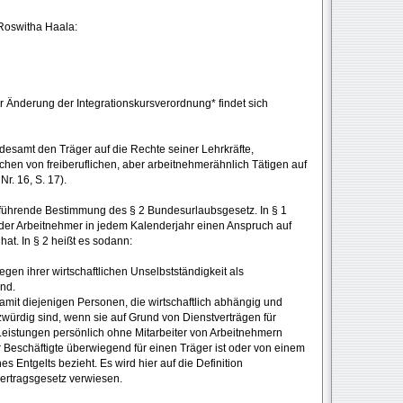
 Roswitha Haala:
 Änderung der Integrationskursverordnung* findet sich
desamt den Träger auf die Rechte seiner Lehrkräfte,
hen von freiberuflichen, aber arbeitnehmerähnlich Tätigen auf
r. 16, S. 17).
 führende Bestimmung des § 2 Bundesurlaubsgesetz. In § 1
eder Arbeitnehmer in jedem Kalenderjahr einen Anspruch auf
at. In § 2 heißt es sodann:
gen ihrer wirtschaftlichen Unselbstständigkeit als
nd.
mit diejenigen Personen, die wirtschaftlich abhängig und
würdig sind, wenn sie auf Grund von Dienstverträgen für
 Leistungen persönlich ohne Mitarbeiter von Arbeitnehmern
r Beschäftigte überwiegend für einen Träger ist oder von einem
es Entgelts bezieht. Es wird hier auf die Definition
vertragsgesetz verwiesen.