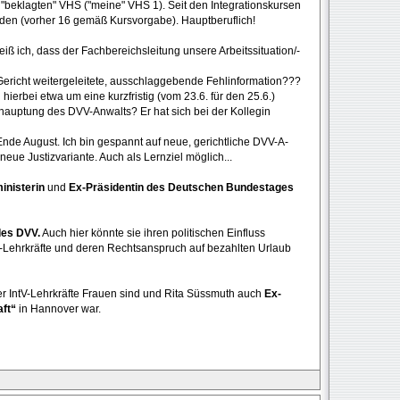
 "beklagten" VHS ("meine" VHS 1). Seit den Integrationskursen
unden (vorher 16 gemäß Kursvorgabe). Hauptberuflich!
eiß ich, dass der Fachbereichsleitung unsere Arbeitssituation/-
ericht weitergeleitete, ausschlaggebende Fehlinformation???
hierbei etwa um eine kurzfristig (vom 23.6. für den 25.6.)
ehauptung des DVV-Anwalts? Er hat sich bei der Kollegin
nde August. Ich bin gespannt auf neue, gerichtliche DVV-A-
neue Justizvariante. Auch als Lernziel möglich...
nisterin
und
Ex-Präsidentin des Deutschen Bundestages
des DVV.
Auch hier könnte sie ihren politischen Einfluss
tV-Lehrkräfte und deren Rechtsanspruch auf bezahlten Urlaub
r IntV-Lehrkräfte Frauen sind und Rita Süssmuth auch
Ex-
aft“
in Hannover war.