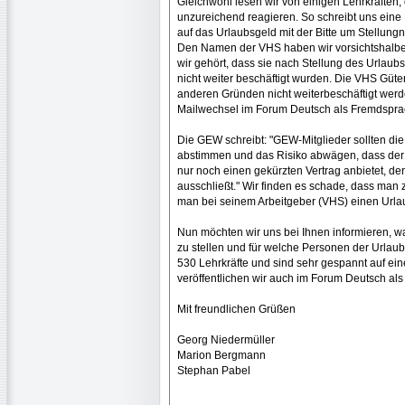
Gleichwohl lesen wir von einigen Lehrkräften
unzureichend reagieren. So schreibt uns eine
auf das Urlaubsgeld mit der Bitte um Stellung
Den Namen der VHS haben wir vorsichtshalb
wir gehört, dass sie nach Stellung des Urlaub
nicht weiter beschäftigt wurden. Die VHS Güte
anderen Gründen nicht weiterbeschäftigt werd
Mailwechsel im Forum Deutsch als Fremdsprac
Die GEW schreibt: "GEW-Mitglieder sollten di
abstimmen und das Risiko abwägen, dass der 
nur noch einen gekürzten Vertrag anbietet, de
ausschließt." Wir finden es schade, dass man 
man bei seinem Arbeitgeber (VHS) einen Urlau
Nun möchten wir uns bei Ihnen informieren, 
zu stellen und für welche Personen der Urlaub
530 Lehrkräfte und sind sehr gespannt auf ei
veröffentlichen wir auch im Forum Deutsch al
Mit freundlichen Grüßen
Georg Niedermüller
Marion Bergmann
Stephan Pabel