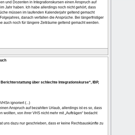
nnen und Dozenten in Integrationskursen einen Anspruch auf
m Jahr haben. Ich habe allerdings noch nicht gehört, dass
prüche müssen im laufenden Kalenderjahr geltend gemacht
olgejahres, danach verfallen die Ansprüche. Bei längerfristiger
e auch noch für längere Zeiträume geltend gemacht werden.
ruch
 Berichterstattung über schlechte Integrationskurse“, IBP,
HSn ignoriert (...)
 einen Anspruch auf bezahlten Urlaub, allerdings ist es so, dass
 wollten, von ihrer VHS nicht mehr mit „Aufträgen“ bedacht
 uns dazu nur geschrieben, dass er keine Rechtsauskünfte zu