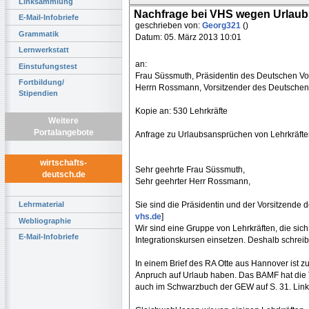
Linksammlung
Nachfrage bei VHS wegen Urlau
E-Mail-Infobriefe
geschrieben von:
Georg321
()
Grammatik
Datum: 05. März 2013 10:01
Lernwerkstatt
an:
Einstufungstest
Frau Süssmuth, Präsidentin des Deutschen V
Fortbildung/
Herrn Rossmann, Vorsitzender des Deutsche
Stipendien
Kopie an: 530 Lehrkräfte
Weitere
Portalangebote
Anfrage zu Urlaubsansprüchen von Lehrkräften
wirtschafts-
Sehr geehrte Frau Süssmuth,
deutsch.de
Sehr geehrter Herr Rossmann,
Sie sind die Präsidentin und der Vorsitzende
Lehrmaterial
vhs.de
]
Webliographie
Wir sind eine Gruppe von Lehrkräften, die sich
E-Mail-Infobriefe
Integrationskursen einsetzen. Deshalb schreib
In einem Brief des RA Otte aus Hannover ist zu
Anpruch auf Urlaub haben. Das BAMF hat die T
auch im Schwarzbuch der GEW auf S. 31. Link: