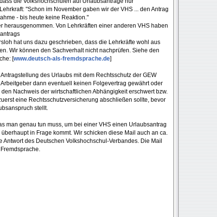
, dass die Volkshochschulen auf Urlaubsanträge nur
 Lehrkraft: "Schon im November gaben wir der VHS ... den Antrag
nahme - bis heute keine Reaktion."
er herausgenommen. Von Lehrkräften einer anderen VHS haben
santrags
rsloh hat uns dazu geschrieben, dass die Lehrkräfte wohl aus
en. Wir können den Sachverhalt nicht nachprüfen. Siehe den
he: [
www.deutsch-als-fremdsprache.de
]
e Antragstellung des Urlaubs mit dem Rechtsschutz der GEW
Arbeitgeber dann eventuell keinen Folgevertrag gewährt oder
r den Nachweis der wirtschaftlichen Abhängigkeit erschwert bzw.
zuerst eine Rechtsschutzversicherung abschließen sollte, bevor
bsanspruch stellt.
was man genau tun muss, um bei einer VHS einen Urlaubsantrag
 überhaupt in Frage kommt. Wir schicken diese Mail auch an ca.
ne Antwort des Deutschen Volkshochschul-Verbandes. Die Mail
s Fremdsprache.