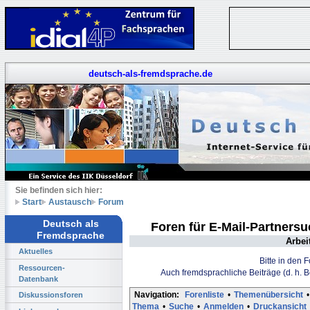
deutsch-als-fremdsprache.de
Sie befinden sich hier:
Start
Austausch
Forum
Deutsch als
Foren für E-Mail-Partners
Fremdsprache
Arbei
Aktuelles
Bitte in den 
Ressourcen-
Auch fremdsprachliche Beiträge (d. h. 
Datenbank
Navigation:
Forenliste
•
Themenübersicht
•
Diskussionsforen
Thema
•
Suche
•
Anmelden
•
Druckansicht