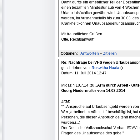
Damit dürfte ein erheblicher Teil der Dozenti
einen bezahlten Mindesturlaub von 4 Wochen i
Urlaub tatsächlich gewährt wird. Urlaubsans
werden, im Ausnahmefalls bis zum 30.03. des F
Krankheit können Urlaubsabgeltungsansprüch
Mit freundlichen Grüßen
Otte, Rechtsanwalt"
Optionen:
Antworten
•
Zitieren
Re: Nachfrage bei VHS wegen Urlaubsansp
geschrieben von:
Roswitha Haala
()
Datum: 11. Juli 2014 12:47
Migazin 10.7.14, zu
„Arm durch Arbeit - Gute
Georg Niedermüller vom 14.03.2014
Zitat:
"4. Ansprüche auf Urlaubsentgeld werden von V
Wer „arbeitnehmerähnlich“ beschäftigt ist, hat
Personen, die diesen Anspruch geltend machen
wurden.(...)
Der Deutsche Volkshochschul-Verband/DVV hat
Fragen des Urlaubsentgeldes gebe."